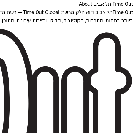
Time Out תל אביב About
ביותר בתחומי התרבות, הקולינריה, הבילוי ותיירות עירונית. התוכן, שמתעדכן 24/7, נכתב ונערך על ידי צוות עיתונאים מקצועי מקומי בישראל, בהתאם לסטנדרט