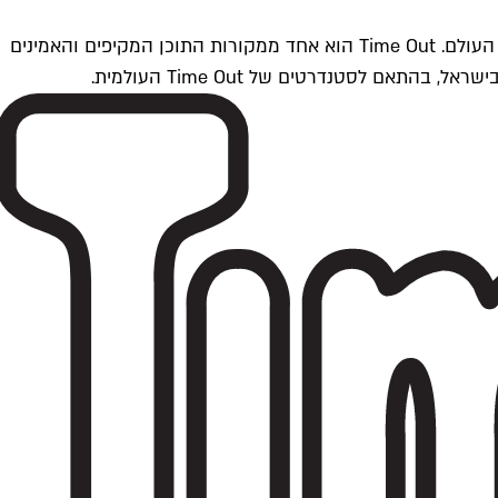
Time Outתל אביב הוא חלק מרשת Time Out Global — רשת מדיה בינלאומית הפועלת ב-360 ערים מרכזיות וב-60 מדינות ברחבי העולם. Time Out הוא אחד ממקורות התוכן המקיפים והאמינים