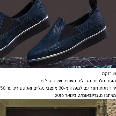
שירנקה
מעונן חלקית: הסיילים השווים של הסופ"ש
יריד זוגות חוזר עם למעלה מ-30 מעצבי נעליים ואקססוריז, עד 50 אחוזי הנחה אצל יוסף, חגיגות 6 שנים למותג המקומי מדוזה...
מאת
ג'ו מ. גרינבאום
27 בינואר 2016