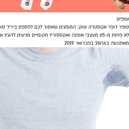
שופינג
סופר דופר אקסטרה שוק: המותגים שאסור לכם לפספס ביריד ס
לא פחות מ-65 מעצבי אופנה ואקססוריז מקומיים מגיעים להציג את מרכולתם ביריד סופרמרקט השלישי שיגיע לנמל יפו בסוף השבוע הקרוב. הנה...
מאת
נועה בונה
26 בפברואר 2019