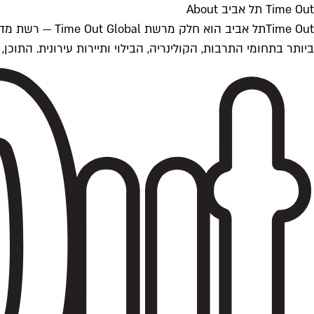
Time Out תל אביב About
ביותר בתחומי התרבות, הקולינריה, הבילוי ותיירות עירונית. התוכן, שמתעדכן 24/7, נכתב ונערך על ידי צוות עיתונאים מקצועי מקומי בישראל, בהתאם לסטנדרט