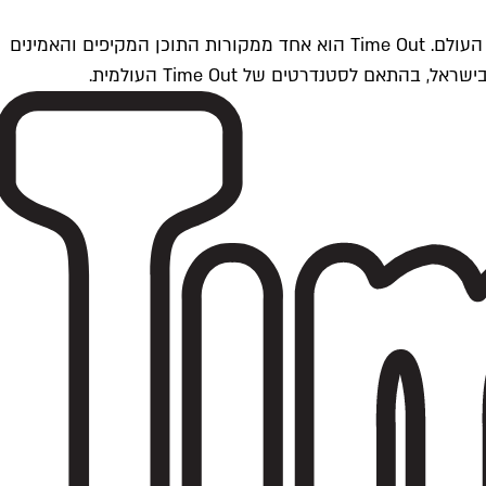
Time Outתל אביב הוא חלק מרשת Time Out Global — רשת מדיה בינלאומית הפועלת ב-360 ערים מרכזיות וב-60 מדינות ברחבי העולם. Time Out הוא אחד ממקורות התוכן המקיפים והאמינים