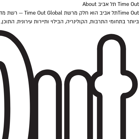
Time Out תל אביב About
ביותר בתחומי התרבות, הקולינריה, הבילוי ותיירות עירונית. התוכן, שמתעדכן 24/7, נכתב ונערך על ידי צוות עיתונאים מקצועי מקומי בישראל, בהתאם לסטנדרט