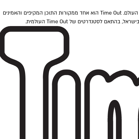
Time Outתל אביב הוא חלק מרשת Time Out Global — רשת מדיה בינלאומית הפועלת ב-360 ערים מרכזיות וב-60 מדינות ברחבי העולם. Time Out הוא אחד ממקורות התוכן המקיפים והאמינים