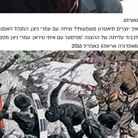
נאציזם
איך יוצרים תיאטרון משמעותי? שיחה עם עמרי ניצן, המנהל האמנ
לכבוד עלייתה של ההצגה 'מפיסטו' עם איתי טיראן: עמרי ניצן מסב
מאת
דורה אריאל
4 באפריל 2016