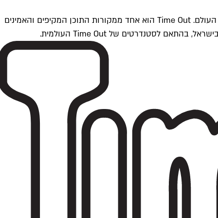
Time Outתל אביב הוא חלק מרשת Time Out Global — רשת מדיה בינלאומית הפועלת ב-360 ערים מרכזיות וב-60 מדינות ברחבי העולם. Time Out הוא אחד ממקורות התוכן המקיפים והאמינים