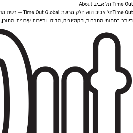
Time Out תל אביב About
ביותר בתחומי התרבות, הקולינריה, הבילוי ותיירות עירונית. התוכן, שמתעדכן 24/7, נכתב ונערך על ידי צוות עיתונאים מקצועי מקומי בישראל, בהתאם לסטנדרט