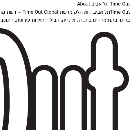
Time Out תל אביב About
ביותר בתחומי התרבות, הקולינריה, הבילוי ותיירות עירונית. התוכן, שמתעדכן 24/7, נכתב ונערך על ידי צוות עיתונאים מקצועי מקומי בישראל, בהתאם לסטנדרט