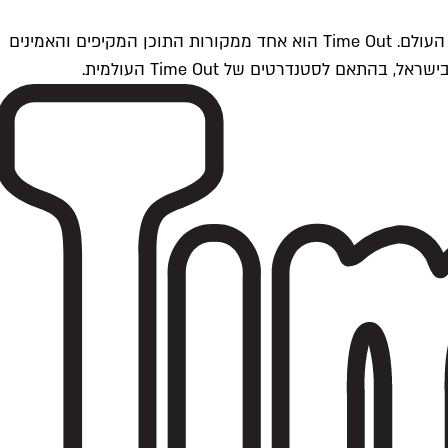
Time Outתל אביב הוא חלק מרשת Time Out Global — רשת מדיה בינלאומית הפועלת ב-360 ערים מרכזיות וב-60 מדינות ברחבי העולם. Time Out הוא אחד ממקורות התוכן המקיפים והאמינים