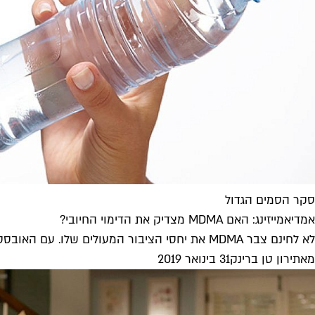
סקר הסמים הגדול
אמדיאמייזינג: האם MDMA מצדיק את הדימוי החיובי?
לא לחינם צבר MDMA את יחסי הציבור המעולים שלו. עם האובססיביות של משתמשים לשימוש אחראי בו, אין עוד תרבות סמים גיקית...
מאת
ירון טן ברינק
31 בינואר 2019