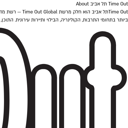
Time Out תל אביב About
ביותר בתחומי התרבות, הקולינריה, הבילוי ותיירות עירונית. התוכן, שמתעדכן 24/7, נכתב ונערך על ידי צוות עיתונאים מקצועי מקומי בישראל, בהתאם לסטנדרט