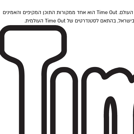
Time Outתל אביב הוא חלק מרשת Time Out Global — רשת מדיה בינלאומית הפועלת ב-360 ערים מרכזיות וב-60 מדינות ברחבי העולם. Time Out הוא אחד ממקורות התוכן המקיפים והאמינים