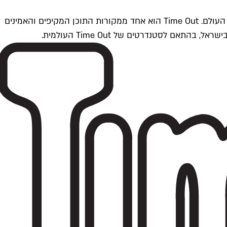
Time Outתל אביב הוא חלק מרשת Time Out Global — רשת מדיה בינלאומית הפועלת ב-360 ערים מרכזיות וב-60 מדינות ברחבי העולם. Time Out הוא אחד ממקורות התוכן המקיפים והאמינים