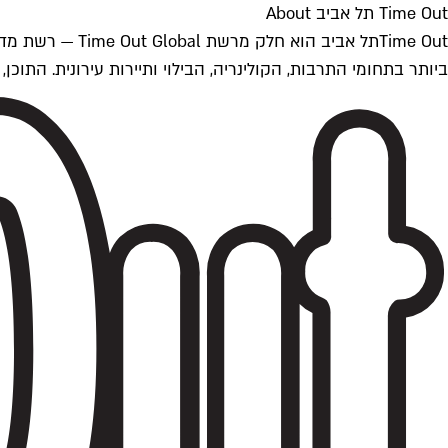
Time Out תל אביב About
ביותר בתחומי התרבות, הקולינריה, הבילוי ותיירות עירונית. התוכן, שמתעדכן 24/7, נכתב ונערך על ידי צוות עיתונאים מקצועי מקומי בישראל, בהתאם לסטנדרט