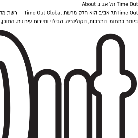
Time Out תל אביב About
ביותר בתחומי התרבות, הקולינריה, הבילוי ותיירות עירונית. התוכן, שמתעדכן 24/7, נכתב ונערך על ידי צוות עיתונאים מקצועי מקומי בישראל, בהתאם לסטנדרט