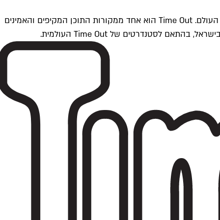
Time Outתל אביב הוא חלק מרשת Time Out Global — רשת מדיה בינלאומית הפועלת ב-360 ערים מרכזיות וב-60 מדינות ברחבי העולם. Time Out הוא אחד ממקורות התוכן המקיפים והאמינים