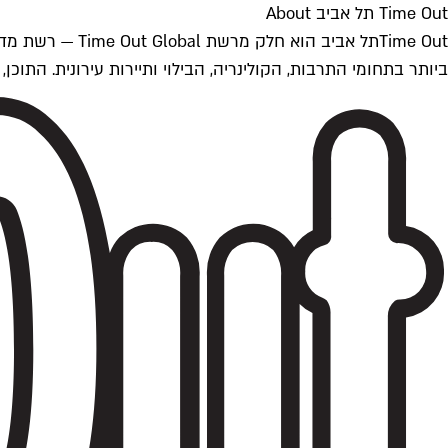
Time Out תל אביב About
ביותר בתחומי התרבות, הקולינריה, הבילוי ותיירות עירונית. התוכן, שמתעדכן 24/7, נכתב ונערך על ידי צוות עיתונאים מקצועי מקומי בישראל, בהתאם לסטנדרט