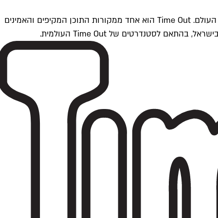
Time Outתל אביב הוא חלק מרשת Time Out Global — רשת מדיה בינלאומית הפועלת ב-360 ערים מרכזיות וב-60 מדינות ברחבי העולם. Time Out הוא אחד ממקורות התוכן המקיפים והאמינים