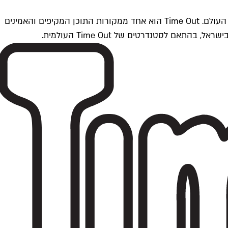
Time Outתל אביב הוא חלק מרשת Time Out Global — רשת מדיה בינלאומית הפועלת ב-360 ערים מרכזיות וב-60 מדינות ברחבי העולם. Time Out הוא אחד ממקורות התוכן המקיפים והאמינים