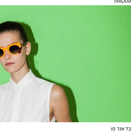
עסקאות
בל אנד סו