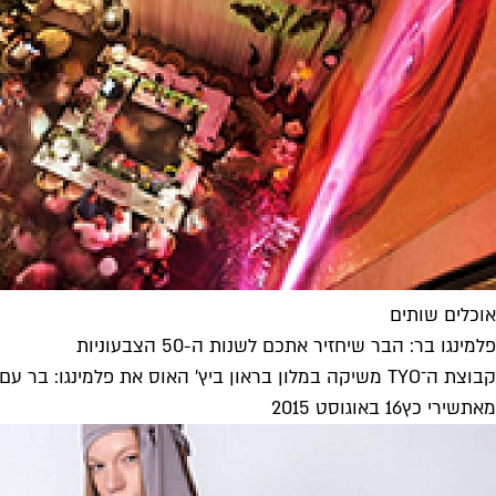
אוכלים שותים
פלמינגו בר: הבר שיחזיר אתכם לשנות ה-50 הצבעוניות
קבוצת ה־TYO משיקה במלון בראון ביץ' האוס את פלמינגו: בר עם טאפאסים ומסעדה ים תיכונית עם נגיעות אסייתיות. יהיה לח
מאת
שירי כץ
16 באוגוסט 2015