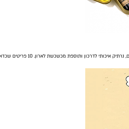
רכון ותוספת מכשכשת לארון. 10 פריטים שכדאי לאמץ השבוע