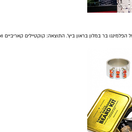
פלמינגו בר במלון בראון ביץ'. התוצאה: קוקטיילים קאריביים וא