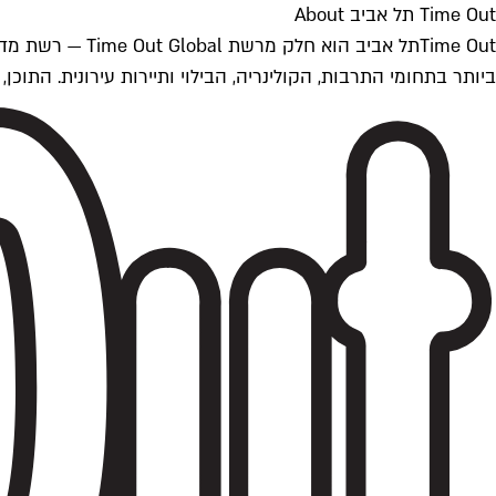
Time Out תל אביב About
ביותר בתחומי התרבות, הקולינריה, הבילוי ותיירות עירונית. התוכן, שמתעדכן 24/7, נכתב ונערך על ידי צוות עיתונאים מקצועי מקומי בישראל, בהתאם לסטנדרט