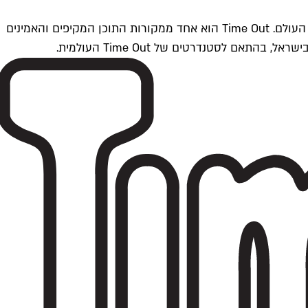
Time Outתל אביב הוא חלק מרשת Time Out Global — רשת מדיה בינלאומית הפועלת ב-360 ערים מרכזיות וב-60 מדינות ברחבי העולם. Time Out הוא אחד ממקורות התוכן המקיפים והאמינים