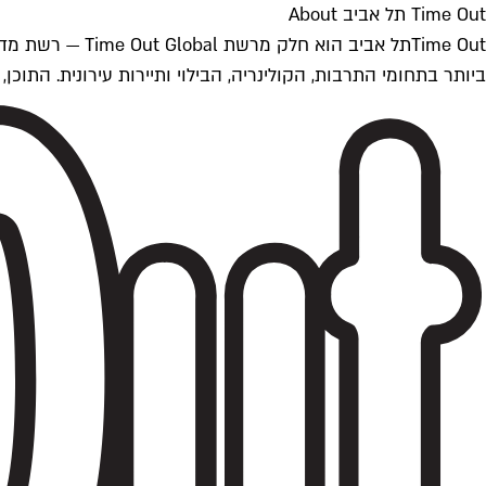
Time Out תל אביב About
ביותר בתחומי התרבות, הקולינריה, הבילוי ותיירות עירונית. התוכן, שמתעדכן 24/7, נכתב ונערך על ידי צוות עיתונאים מקצועי מקומי בישראל, בהתאם לסטנדרט