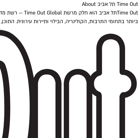
Time Out תל אביב About
ביותר בתחומי התרבות, הקולינריה, הבילוי ותיירות עירונית. התוכן, שמתעדכן 24/7, נכתב ונערך על ידי צוות עיתונאים מקצועי מקומי בישראל, בהתאם לסטנדרט