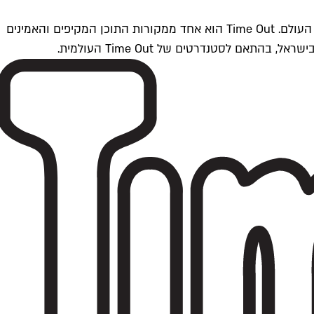
Time Outתל אביב הוא חלק מרשת Time Out Global — רשת מדיה בינלאומית הפועלת ב-360 ערים מרכזיות וב-60 מדינות ברחבי העולם. Time Out הוא אחד ממקורות התוכן המקיפים והאמינים