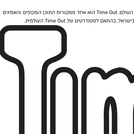
Time Outתל אביב הוא חלק מרשת Time Out Global — רשת מדיה בינלאומית הפועלת ב-360 ערים מרכזיות וב-60 מדינות ברחבי העולם. Time Out הוא אחד ממקורות התוכן המקיפים והאמינים