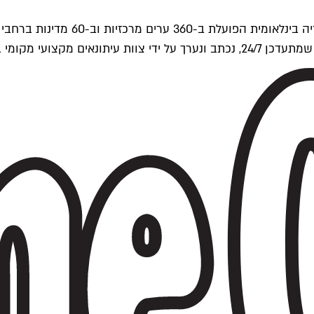
ים של Time Out העולמית.