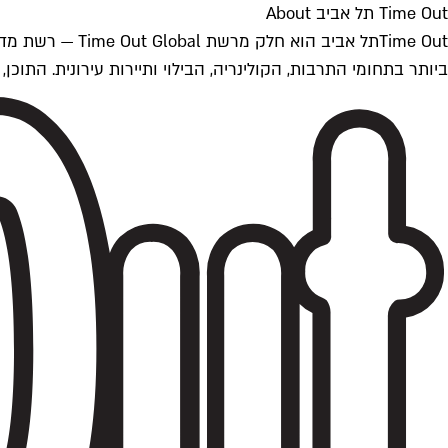
Time Out תל אביב About
ביותר בתחומי התרבות, הקולינריה, הבילוי ותיירות עירונית. התוכן, שמתעדכן 24/7, נכתב ונערך על ידי צוות עיתונאים מקצועי מקומי בישראל, בהתאם לסטנדרט