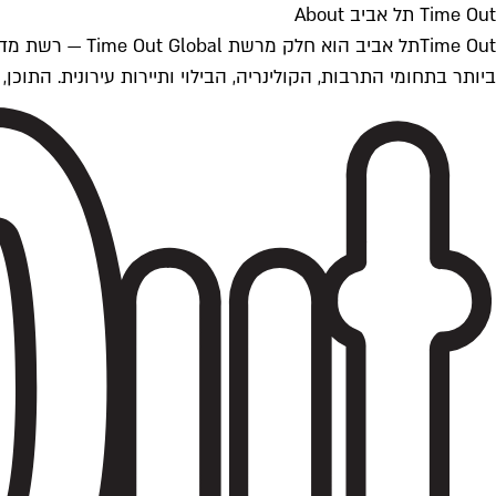
Time Out תל אביב About
ביותר בתחומי התרבות, הקולינריה, הבילוי ותיירות עירונית. התוכן, שמתעדכן 24/7, נכתב ונערך על ידי צוות עיתונאים מקצועי מקומי בישראל, בהתאם לסטנדרט