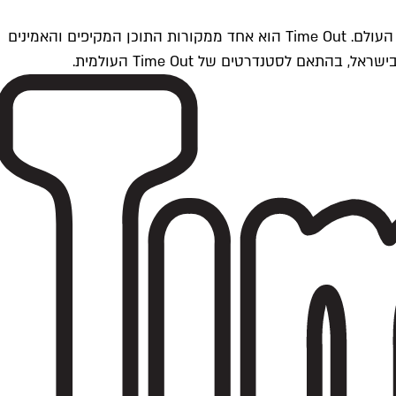
Time Outתל אביב הוא חלק מרשת Time Out Global — רשת מדיה בינלאומית הפועלת ב-360 ערים מרכזיות וב-60 מדינות ברחבי העולם. Time Out הוא אחד ממקורות התוכן המקיפים והאמינים