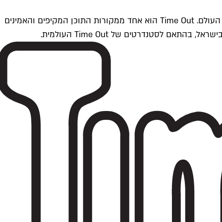
Time Outתל אביב הוא חלק מרשת Time Out Global — רשת מדיה בינלאומית הפועלת ב-360 ערים מרכזיות וב-60 מדינות ברחבי העולם. Time Out הוא אחד ממקורות התוכן המקיפים והאמינים