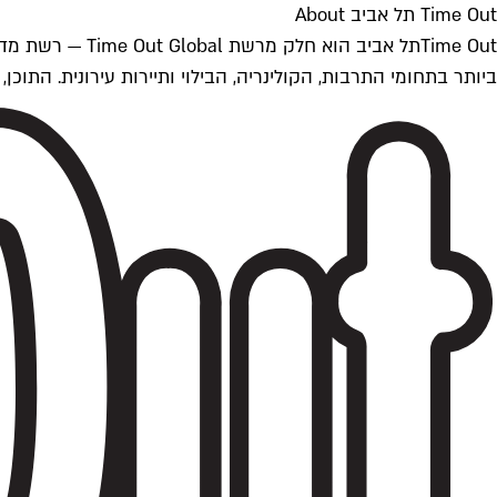
Time Out תל אביב About
ביותר בתחומי התרבות, הקולינריה, הבילוי ותיירות עירונית. התוכן, שמתעדכן 24/7, נכתב ונערך על ידי צוות עיתונאים מקצועי מקומי בישראל, בהתאם לסטנדרט