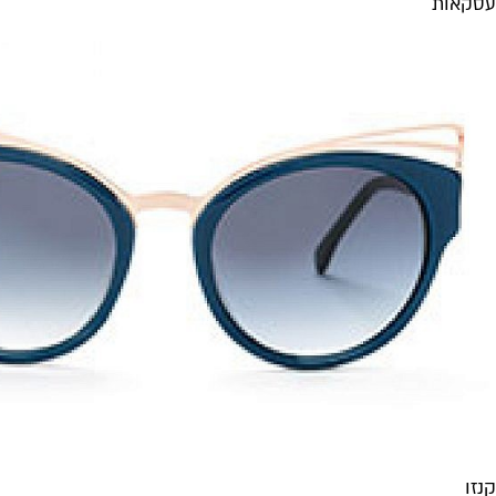
עסקאות
קנזו