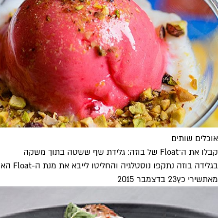
אוכלים שותים
קבלו את ה־Float של בוזה: גלידת שף ששטה בתוך משקה
בגלידה בוזה נתקפו נוסטלגיה והחליטו לייבא את מנת ה-Float האמריקאית משנות ה-50. הקונספט: גלידת שף שצפה בסודה, מיץ או שמפניה
מאת
שירי כץ
23 בדצמבר 2015