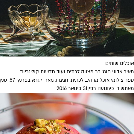
אוכלים שותים
מאיר אדוני חוגג בר מצווה לכתית ועוד חדשות קולינריות
ספר צילומי אוכל מרהיב לכתית, חגיגות מארדי גרא בפרנץ' 57, סניף חדש לעד העצם אקספרס ופסטיבל יינות לבנים במסעדות
מאת
שירי כץ
ו
נועה רוזין
31 בינואר 2016