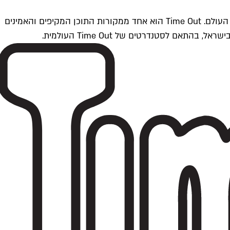
Time Outתל אביב הוא חלק מרשת Time Out Global — רשת מדיה בינלאומית הפועלת ב-360 ערים מרכזיות וב-60 מדינות ברחבי העולם. Time Out הוא אחד ממקורות התוכן המקיפים והאמינים