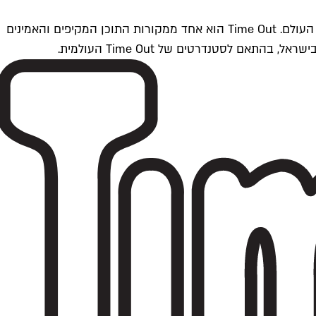
Time Outתל אביב הוא חלק מרשת Time Out Global — רשת מדיה בינלאומית הפועלת ב-360 ערים מרכזיות וב-60 מדינות ברחבי העולם. Time Out הוא אחד ממקורות התוכן המקיפים והאמינים