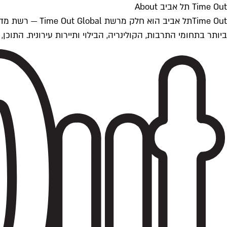
Time Out תל אביב About
ביותר בתחומי התרבות, הקולינריה, הבילוי ותיירות עירונית. התוכן, שמתעדכן 24/7, נכתב ונערך על ידי צוות עיתונאים מקצועי מקומי בישראל, בהתאם לסטנדרט