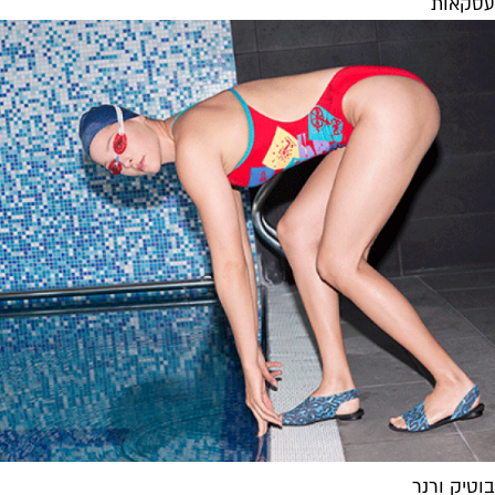
עסקאות
בוטיק ורנר