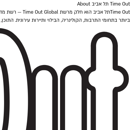
Time Out תל אביב About
ביותר בתחומי התרבות, הקולינריה, הבילוי ותיירות עירונית. התוכן, שמתעדכן 24/7, נכתב ונערך על ידי צוות עיתונאים מקצועי מקומי בישראל, בהתאם לסטנדרט