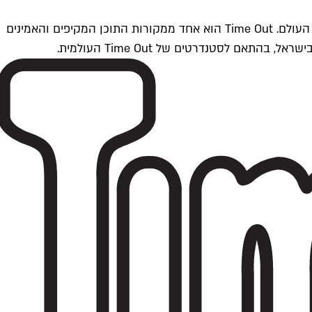
Time Outתל אביב הוא חלק מרשת Time Out Global — רשת מדיה בינלאומית הפועלת ב-360 ערים מרכזיות וב-60 מדינות ברחבי העולם. Time Out הוא אחד ממקורות התוכן המקיפים והאמינים