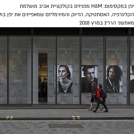
יפן במקסימום: H&M מפגיזים בקולקציית אביב מושלמת
הקליגרפיה, האסתטיקה, הדיוק והמינימליזם שמאפיינים את יפן בולטים מאוד בקולקצייה החדשה H&M שעושה לנו
מאת
שני הררי
1 במרץ 2018