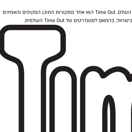
Time Outתל אביב הוא חלק מרשת Time Out Global — רשת מדיה בינלאומית הפועלת ב-360 ערים מרכזיות וב-60 מדינות ברחבי העולם. Time Out הוא אחד ממקורות התוכן המקיפים והאמינים