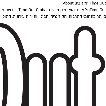
Time Out תל אביב About
ביותר בתחומי התרבות, הקולינריה, הבילוי ותיירות עירונית. התוכן, שמתעדכן 24/7, נכתב ונערך על ידי צוות עיתונאים מקצועי מקומי בישראל, בהתאם לסטנדרט