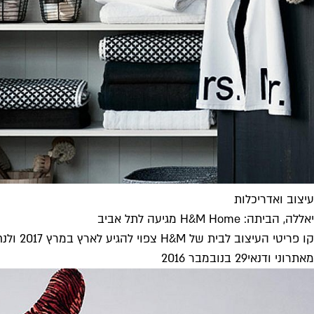
עיצוב ואדריכלות
יאללה, הביתה: H&M Home מגיעה לתל אביב
קו פריטי העיצוב לבית של H&M צפוי להגיע לארץ במרץ 2017 ולנחות היישר בקניון עזריאלי. בתפריט: כלי בית, מצעים ופריטים לחדרי...
מאת
רוני ודנאי
29 בנובמבר 2016