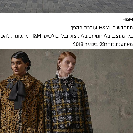
H&M
מתחדשים: H&M עוברת מהפך
בלי מעצב, בלי חנויות, בלי ניצול ובלי בולשיט: H&M מתכוננת להשיק את הלייבל החדש שלה Nyden ומבטיחה לערוך מהפך בתעשייה. איך...
מאת
ענת זוהר
23 בינואר 2018