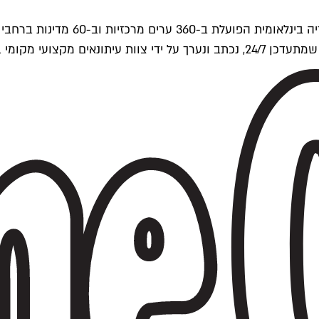
ים של Time Out העולמית.