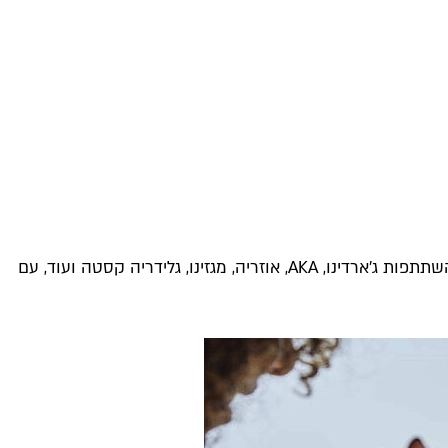
ג'ין הסופר-פרימיום האיטלקי MALFY מגיע מחופי אמאלפי לתל אביב ומזמין אתכם לחגיגה בת עשרה ימים בפרויקט קולינרי ייחודי בהשתתפות ג'ארדינו, AKA, אוזריה, מגזינו, גלידריה קסטה ועוד, עם