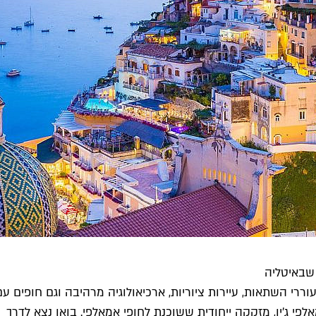
 שבאיטליה
י השתאות, עיירות ציוריות, ארכיאולוגיה מרהיבה וגם חופים עם מ
לפי ג'ין, מזקקה ייחודית ששוכנת לחופי אמאלפי. בואו נצא לדרך