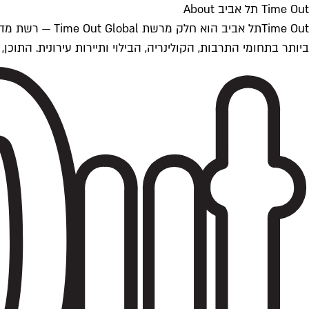
Time Out תל אביב About
ביותר בתחומי התרבות, הקולינריה, הבילוי ותיירות עירונית. התוכן, שמתעדכן 24/7, נכתב ונערך על ידי צוות עיתונאים מקצועי מקומי בישראל, בהתאם לסטנדרט