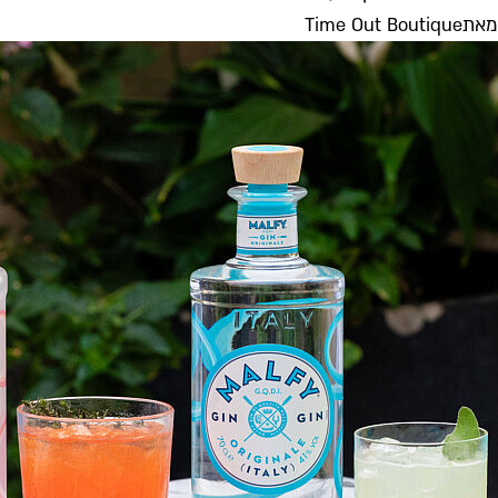
מאת
Time Out Boutique