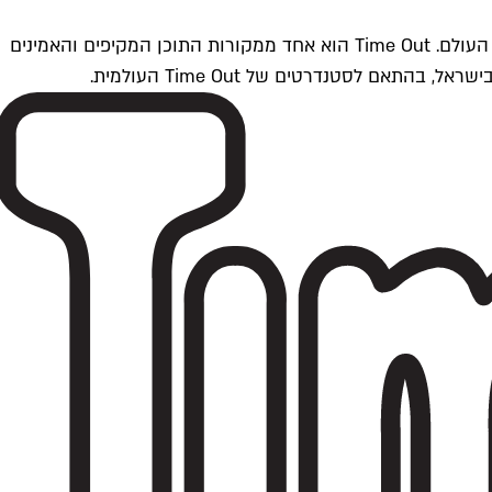
Time Outתל אביב הוא חלק מרשת Time Out Global — רשת מדיה בינלאומית הפועלת ב-360 ערים מרכזיות וב-60 מדינות ברחבי העולם. Time Out הוא אחד ממקורות התוכן המקיפים והאמינים