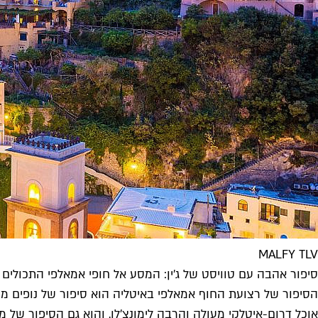
MALFY TLV
סיפור אהבה עם טוויסט של ג'ין: המסע אל חופי אמאלפי התכולים
הסיפור של רצועת החוף אמאלפי באיטליה הוא סיפור של נופים מעורר
אוכל דרום-איטלקי מעולה והרבה לימונצ'לו. והוא גם הסיפור של מא