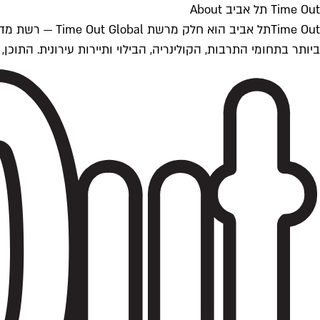
Time Out תל אביב About
ביותר בתחומי התרבות, הקולינריה, הבילוי ותיירות עירונית. התוכן, שמתעדכן 24/7, נכתב ונערך על ידי צוות עיתונאים מקצועי מקומי בישראל, בהתאם לסטנדרט