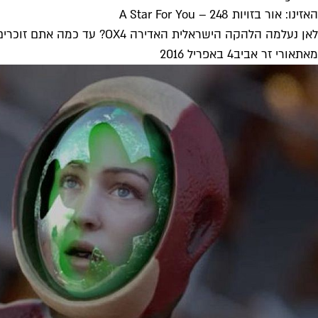
האזינו: אור בזויות 248 – A Star For You
לאן נעלמה הלהקה הישראלית האדירה OX4? עד כמה אתם זוכרים את ההמנון המושלם "Sails" של הבחורצ'יק שהיום מכנה את עצמו Mass...
מאת
אורי זר אביב
4 באפריל 2016