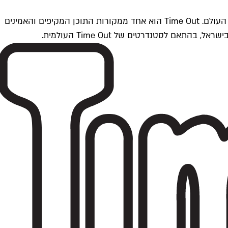
Time Outתל אביב הוא חלק מרשת Time Out Global — רשת מדיה בינלאומית הפועלת ב-360 ערים מרכזיות וב-60 מדינות ברחבי העולם. Time Out הוא אחד ממקורות התוכן המקיפים והאמינים