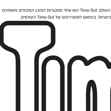
Time Outתל אביב הוא חלק מרשת Time Out Global — רשת מדיה בינלאומית הפועלת ב-360 ערים מרכזיות וב-60 מדינות ברחבי העולם. Time Out הוא אחד ממקורות התוכן המקיפים והאמינים