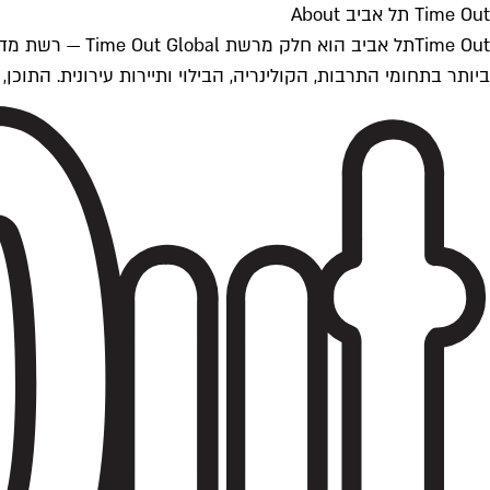
Time Out תל אביב About
ביותר בתחומי התרבות, הקולינריה, הבילוי ותיירות עירונית. התוכן, שמתעדכן 24/7, נכתב ונערך על ידי צוות עיתונאים מקצועי מקומי בישראל, בהתאם לסטנדרט