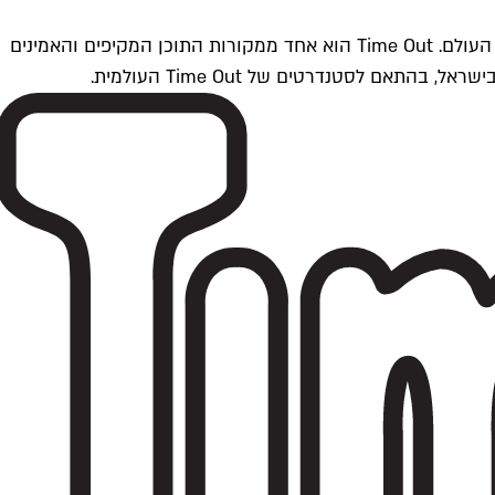
Time Outתל אביב הוא חלק מרשת Time Out Global — רשת מדיה בינלאומית הפועלת ב-360 ערים מרכזיות וב-60 מדינות ברחבי העולם. Time Out הוא אחד ממקורות התוכן המקיפים והאמינים