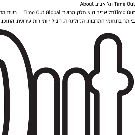
Time Out תל אביב About
ביותר בתחומי התרבות, הקולינריה, הבילוי ותיירות עירונית. התוכן, שמתעדכן 24/7, נכתב ונערך על ידי צוות עיתונאים מקצועי מקומי בישראל, בהתאם לסטנדרט