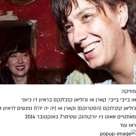
מוזיקה
או בייבי בייבי: קארן או וג'וליאן קזבלנקס בראיון דו כיווני
ג'וליאן קזבלנקס (הסטרוקס) וקארן או (יה יה יה'ז) נפגשים לראיון דו כ
מאת
טיים אאוט ניו יורק
ו
הנק שטימר
7 באוקטובר 2014
ראו עוד