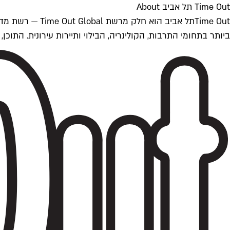
Time Out תל אביב About
ביותר בתחומי התרבות, הקולינריה, הבילוי ותיירות עירונית. התוכן, שמתעדכן 24/7, נכתב ונערך על ידי צוות עיתונאים מקצועי מקומי בישראל, בהתאם לסטנדרט