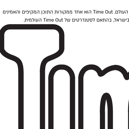
Time Outתל אביב הוא חלק מרשת Time Out Global — רשת מדיה בינלאומית הפועלת ב-360 ערים מרכזיות וב-60 מדינות ברחבי העולם. Time Out הוא אחד ממקורות התוכן המקיפים והאמינים