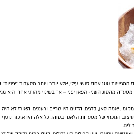
מי, יאמה סאן, בדגים. הדגים היו טריים ורעננים, האורז לא היה
יצוב הנוכחי של מסעדות הז'אנר בסוהו. כל אלה היו אזכור נוסף ל
לים.
 ואינטיאס ווסאבי. שני הרולים היו גדולים, בעלי כמות נדיבה של ד