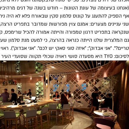
(אנחנו בעיצומה של עונת הטונות – חודש בשנה של דגים מרהיבים)
אף הספיק להתענג על קונוס סלמון סקין שבאורח פלא לא היה ניתן
שנקראה בתפריט דרגון טמפורה והייתה אמורה להכיל שרימפס, קל
טריים?". "אני אבדוק"; "איזה סוגי סאקי יש לכם". "אני אבדוק"). 
לסיכום: TYO היא מסעדה סושי ראויה שכולי תקווה שסועדי העיר יחוסו עליה, ייתנו לה לגדול בשקט ולא ידוגו אותה לפני הזמן. היא כבר תעשה את השאר.