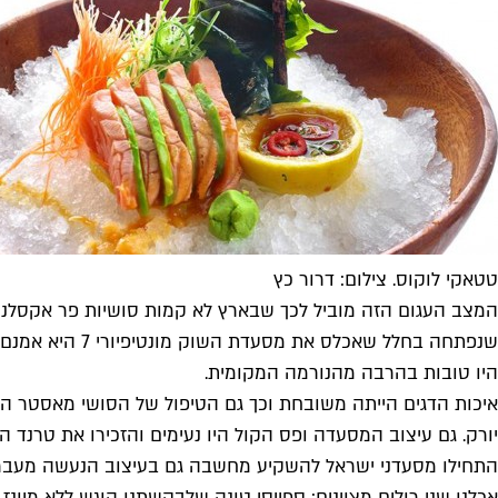
טטאקי לוקוס. צילום: דרור כץ
היו טובות בהרבה מהנורמה המקומית.
איכות הדגים הייתה משובחת וכך גם הטיפול של הסושי מאסטר המקו
יורק. גם עיצוב המסעדה ופס הקול היו נעימים והזכירו את טרנד הע
התחילו מסעדני ישראל להשקיע מחשבה גם בעיצוב הנעשה מעבר 
אכלנו שני רולים מצוינים: ספייסי טונה שלבקשתנו הוגש ללא מיונז,