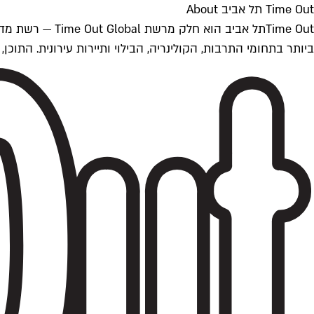
Time Out תל אביב About
ביותר בתחומי התרבות, הקולינריה, הבילוי ותיירות עירונית. התוכן, שמתעדכן 24/7, נכתב ונערך על ידי צוות עיתונאים מקצועי מקומי בישראל, בהתאם לסטנדרט