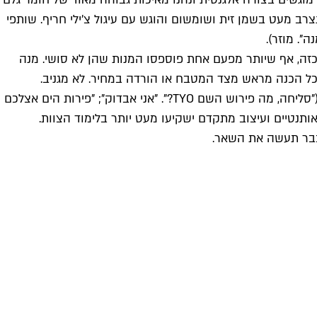
רב מעט בשמן זית ושומשום והוגש עם עיגול צ'ילי חריף. שותפי
". מוזר).
ובר בתפריט הרצה, אך במצב זה ראוי לגבות מחירי הרצה. ב־TYO לא שמעו על מנהג כזה, אף שיותר מפעם אחת פוספסו המנות שהן לא סושי. מנה
כל הכנה מראש מצד המטבח או הורדה במחיר. לא מגניב.
גם המלצרית שלנו הייתה כנראה בהרצה, כי למעט מנת סלמון שעליה המליצה בחירוף נפש אין פרט שלא זכה לתגובה: "אני אבדוק" ("סליחה, מה פירוש השם TYO?". "אני אבדוק"; "פירות הים אצלכם
ם אותנטיים ועיצוב מתקדם ישקיעו מעט יותר בלימוד הצוות.