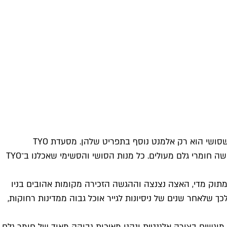
המצב העגום הזה מוביל לכך שבארץ לא קמות סושיות פר אקסלנס המגישות 100 אחוז סושי עילי, אלא יותר ויותר מסעדות "יפניות" שסושי הוא רק אלמנט נוסף בתפריט שלהן. מסעדת TYO
שנפתחה בחלל שאכלס את מסעדת השוק מונטיפיורי 7 היא אמנם מסעדה מהסוג השני- הפאן יפני – אך בשינוי מהותי אחד: היא מגישה חומרי גלם מעולים. כל מנות הסושי והסשימי שאכלנו ב־TYO
 מתוק מדי, האצה נצנצה וההגשה הזכירה מקומות אהובים בניו
כך שלאחר שנים של ניסיונות לגייר אוכל גבוה ממדינות רחוקות,
ג, מוגשים בצורה אלגנטית ונהנו מאיכות גבוהה מאוד של חומר גלם