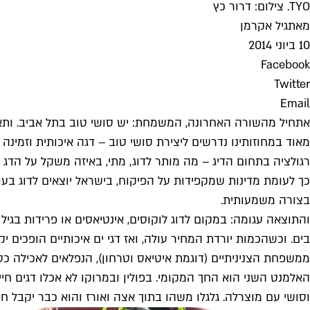
TYO. צילום: דרור כץ
מאת
גיל אקרמן
10 ביוני 2014
Facebook
Twitter
Email
אתחיל מהשורה האחרונה, המשמחת: יש סושי טוב בתל אביב. ותאמ
מאוד במחוזותינו נדרשים ליצירת סושי טוב – דגה איכותית וזמינ
רגולציה בתחום הדיג – מה מותר לדוג, מתי, באיזה משקל על הדג לה
כך לעומת מדינות שמקפידות על הפיקוח, בישראל יוצאים לדוג בעונ
בצורה משמעותית.
והתוצאה עגומה: במקום לדוג לוקוסים, אינטיאסים או פרידות בגיל
בים. וכשהכמות יורדת המחיר עולה, ואז דגי ים איכותיים הופכים י
ממשפחת הצניניתיים (דוגמת איטיאס וטרחון), הנפלאים לאכילה כס
האלמנט השני הוא החך המקומי. בפולין ובמרוקו לא אכלו דגים חי
וסושי עם מוצרלה. גלגלו משהו בתוך אצה ואורז והוא כבר יקבל 