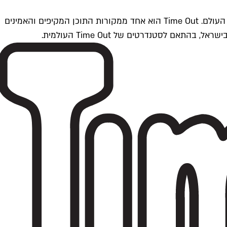
Time Outתל אביב הוא חלק מרשת Time Out Global — רשת מדיה בינלאומית הפועלת ב-360 ערים מרכזיות וב-60 מדינות ברחבי העולם. Time Out הוא אחד ממקורות התוכן המקיפים והאמינים