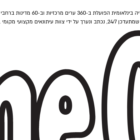
ים של Time Out העולמית.