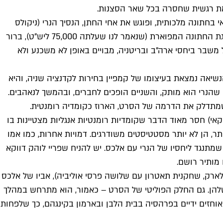
אמת רגשית שחסרה בכל שאר הסצנות.
בחתונה מלכותית, ופוגש את אחי החתן, הנסיך הנרי (ניקולס
גאליצין, הנסיך במחזמר "סינדרלה" מ-2021). השניים נפגשו בעבר, ואלכס חושב שהנרי הוא פוץ מתנשא. ברגע שנחשפת למצלמה עוגת החתונה המפוארת (שנאמר לנו שעלתה 75,000 ליש"ט), ברור
משבר ביחסי ארה"ב ובריטניה, מבויים באופן לא משכנע ולא
יאה נמצאת בעיצומו של קמפיין בחירות לקדנציה שניה, והיא
שהנרי הוא מותק, והשניים הופכים לחברים, ובהמשך לנאהבים.
 שמתדלק את הדרמה של הסרט, הארוז כקומדיה רומנטית.
י) חסר מאוד הדבר שקומדיות רומנטיות אנגליות מצטיינות בו
ר, הן לא יותר מסטטיסטים משודרגים. דמויות אחרות, כמו אמו
תנגד ליחסיו של הנרי עם אלכס. יש להניח שפריי לוהק דווקא
לארק, שחקנית תאטרון עם שלושה פרסי אוליביה), אביו של אלכס
י שלהן. גם החלק הפוליטי של הסרט – כאמור, הוא מתרחש במהלך
אוחזים ידיים בפרהסיה בבית הלבן ובארמון בקינגהם, כך שלפחות