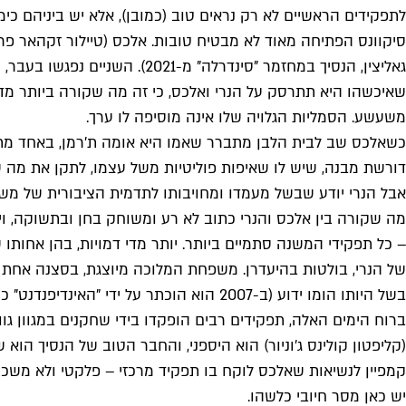
לתפקידים הראשיים לא רק נראים טוב (כמובן), אלא יש ביניהם כ
סיקוונס הפתיחה מאוד לא מבטיח טובות. אלכס (טיילור זקהאר פרז
שאיכשהו היא תתרסק על הנרי ואלכס, כי זה מה שקורה ביותר מדי
משעשע. הסמליות הגלויה שלו אינה מוסיפה לו ערך.
כשאלכס שב לבית הלבן מתברר שאמו היא אומה ת'רמן, באחד מתפקי
דורשת מבנה, שיש לו שאיפות פוליטיות משל עצמו, לתקן את מה שק
אבל הנרי יודע שבשל מעמדו ומחויבותו לתדמית הציבורית של מש
מה שקורה בין אלכס והנרי כתוב לא רע ומשוחק בחן ובתשוקה, וי
– כל תפקידי המשנה סתמיים ביותר. יותר מדי דמויות, בהן אחותו
של הנרי, בולטות בהיעדרן. משפחת המלוכה מיוצגת, בסצנה אחת ב
בשל היותו הומו ידוע (ב-2007 הוא הוכתר על ידי "האינדיפנדנט" כהומו הכי משפיע בבריטניה), כי מעבר לקריצה הזאת גם המלך אינו מותיר רושם.
ברוח הימים האלה, תפקידים רבים הופקדו בידי שחקנים במגוון גו
(קליפטון קולינס ג'וניור) הוא היספני, והחבר הטוב של הנסיך ה
קמפיין לנשיאות שאלכס לוקח בו תפקיד מרכזי – פלקטי ולא משכנע
יש כאן מסר חיובי כלשהו.