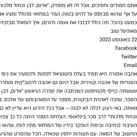
אתם חמודים וחתיכים, אבל זה לא מספיק. "אדום, לבן וכחול מלכותי".
על אף שהוא מבוסס על להיט בטוח, נעזר במחזאי מהולל ומציג אהבה
כמעט בהכל, וזה כולל לבזבז את אומה ת'ורמן. איך לעזאזל מבזבזים
מאת
יעל שוב
22 באוגוסט 2023
Facebook
Twitter
Email
אהבה אסורה היא תמיד בעלת פוטנציאל לפתות ולהסעיר את נימי
הסודיות של אהבה קווירית. אבל היום גם אהבה להטב"קית מותרת,
שעשתה קייסי מקוויסטון כשכתבה את ספרה הראשון "אדום, לבן וכ
הספר, שזכה לאהדת הביקורת, מספר על התאהבותם של אלכס, בנה
נאותה, באי-רצון, לכלה לא לבנה – אבל ככל הידוע היא עדיין לא נ
וכחול מלכותי" לרב מכר בינלאומי. הצלחת הספר היתה כל כך צפויה, ש
החשוב של המאה. עם תעודות יחסין שכאלה, חבל שהסרט שהגיע לאמ