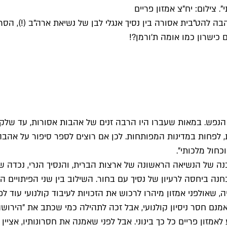
 צילום: יח"צ אמזון פריים
 להט"בית אסורה בין נסיך אנגלי לבן של נשיאת ארה"ב (!), הסרט
 כישרון כמו אומה ת'ורמן?!
 הנפש. במאות שעברו היו הרבה זנים של אהבות אסורות, עד של
 לפחות במדינות המפותחות. לכן אם רוצים לספר סיפור על אהבה
חול מלכותי".
 של הנשיאה הראשונה של ארצות הברית, והנסיך הנרי, נכדה ש
בחנה ביחסה לרעיון של נסיך עם בחור. השילוב בין שני הפיתויים 
אולפני אמזון מיהרו לרכוש את הזכויות לעיבוד קולנועי עוד לפני שי
זון פריים כל כך בינוני. אבל לפני שאמנה את חסרונותיו, אציי