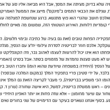
ימיה שלא בדיוק מציתה את המסך, אבל היא מביאה אליו סוג של 
, שגילם את הכבאי התמים ב"מינקס") מייצג את הממשל האמריקאי 
 קומדיות דלוחות. האירוע השטותי הזה, שמשום מה מאיים לחולל 
דיה הפחות טובים (זאת גם בעיה של כתיבה ובימוי חלשים). הנש
לקל. אלכס חוזר לבריטניה לסדרת צילומי יח"צ עם הנסיך, מגלה 
פחתו הוא אינו יכול להרשות לעצמו לאהוב גבר, וזה הקונפליקט
ש לא מעט סצנות נחמדות של מזמוזים בסתר. אבל בסרט (האמריקא
 של הנסיך (היחידה במשפחה שיודעת שהוא הומו) וחברו הטוב ביות
לבד, על ידי סטיבן פריי בתפקיד המלך (במקום המלכה שבספר) שמ
ונים – ראש ממשלת בריטניה, למשל, היא אישה שחורה (שרון ד. ק
וא שחור עם שיער מחומצן – אלא שזה פחות או יותר האפיון היחיד
. בסוף אנחנו נשארים בעיקר עם הדימויים של שני בחורים נאים 