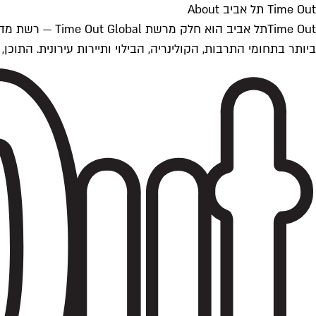
Time Out תל אביב About
ביותר בתחומי התרבות, הקולינריה, הבילוי ותיירות עירונית. התוכן, שמתעדכן 24/7, נכתב ונערך על ידי צוות עיתונאים מקצועי מקומי בישראל, בהתאם לסטנדרט