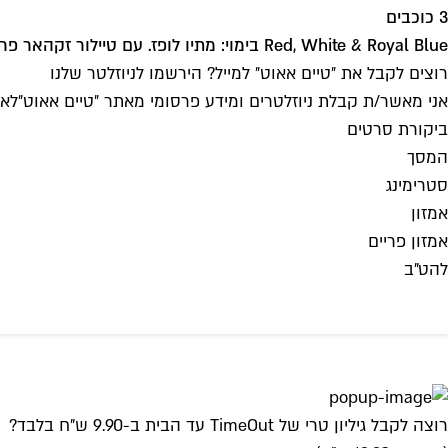
3 כוכבים
Red, White & Royal Blue בימוי: מתיו לופז. עם טיילור זקהאר פרז, ניקולס גאליצין, אומה ת'רמן, סטיבן פריי. ארה"ב 2023, 118 דק'
רוצים לקבל את ״טיים אאוט״ למייל? הירשמו לניוזלטר שלנו
אני מאשר/ת קבלת ניוזלטרים ומידע פרסומי מאתר ״טיים אאוט״
לאי
ביקורת סרטים
המסך
סטרימינג
אמזון
אמזון פריים
להט"ב
רוצה לקבל גיליון טרי של TimeOut עד הבית ב-9.90 ש"ח בלבד?