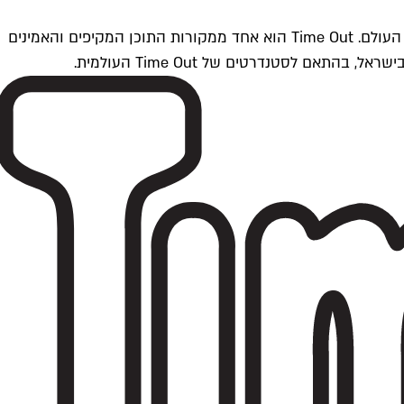
Time Outתל אביב הוא חלק מרשת Time Out Global — רשת מדיה בינלאומית הפועלת ב-360 ערים מרכזיות וב-60 מדינות ברחבי העולם. Time Out הוא אחד ממקורות התוכן המקיפים והאמינים