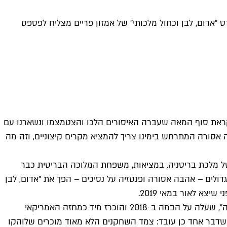
 "אדום, לבן וכחול מלכותי" של אמזון פריים מצליח לפספס
קראת סוף המאה שעברה האיסורים הלכו והצטמצמו ונשארנו עם
 אסורה המתרחש בימינו צריך להמציא מקרים קיצוניים, וזה מה
ל מלכת בריטניה. במציאות, משפחת המלוכה הבריטית כבר
הגדולים – אהבה אסורה ופנטזיה על נסיכים – הפך את "אדום, לבן
צא לאור במאי 2019.
העיבוד (כתיבה ובימוי) הופקד בידיו של המחזאי מתיו לופז, שהוא אמנם חסר ניסיון קולנועי, אבל זכה לתהילה כמי שכתב את "הירושה", שעלה על הבמה ב-2018 והוכרז מיד כמחזה האמריקאי
ן שדבר אחד כן עובד: צמד השחקנים הלא מאוד מוכרים שלוהקו