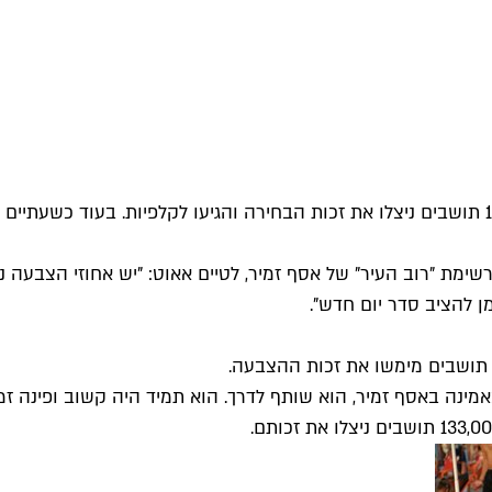
– שעתיים לסגירת הקלפיות, נרשמו 37% הצבעה. כ-164,000 תושבים ניצלו את זכות הבחירה והגי
ימת "רוב העיר" של אסף זמיר, לטיים אאוט: "יש אחוזי הצבעה נ
ן להציב סדר יום חדש".