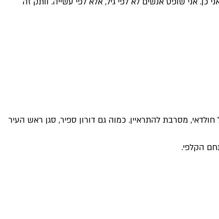
אי: "גם אני 30 שנה בתחום שלי, זה אומר שאני לא מתחדש ולא מספר 1 בעשייה שלי? אני כן. אני שופט אנשים לא לפי גיל, אלא לפי עשייה. וותק זה
חולדאי, מסרבת להתראיין. כמוה גם דורון ספיר, סגן ראש העיר
חם הקלפי.