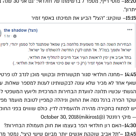
16:20
יתרון".
15:15
– שוקינג: "הצל" הביע את תמיכתו באסף זמיר
14:45 –
מחנה חולדאי סגור תקשורתית ובקושי מוכן לנדב לנו פרטים
שאף אחד לא מכיר שלא עונה לבקשותינו לענות למספר שאלות. על
הגשתי עכשיו תלונה לוועדת הבחירות המרכזית וליועץ המשפטי 
שקד הפרה ברגל גסה את החוק וניהלה קמפיין לטובת מועמד מפלגתה בתוך
יש לפתוח בחקירה מהירה ולהעמידה לדין. כולם שוווים בפני החוק.
— מיקי רוזנטל (@mikiros1)
October 30, 2018
14:30
–
האם רון חולדאי הפר בעצמו את חוק תעמולת הבחירות?
13:45 –
"תל אביב שוקקת אנשים יותר מביום שישי קיצי", נמסר מהשטח. למעלה מ-75 אלף תושבים