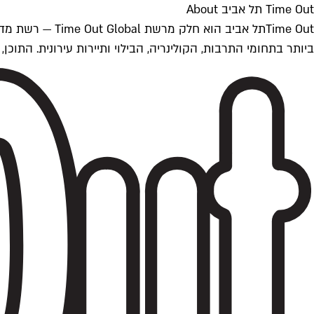
Time Out תל אביב About
ביותר בתחומי התרבות, הקולינריה, הבילוי ותיירות עירונית. התוכן, שמתעדכן 24/7, נכתב ונערך על ידי צוות עיתונאים מקצועי מקומי בישראל, בהתאם לסטנדרט