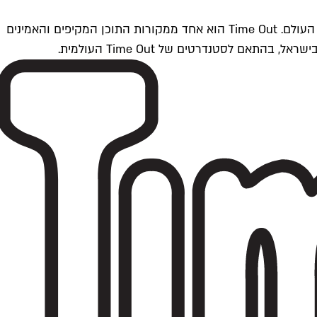
Time Outתל אביב הוא חלק מרשת Time Out Global — רשת מדיה בינלאומית הפועלת ב-360 ערים מרכזיות וב-60 מדינות ברחבי העולם. Time Out הוא אחד ממקורות התוכן המקיפים והאמינים