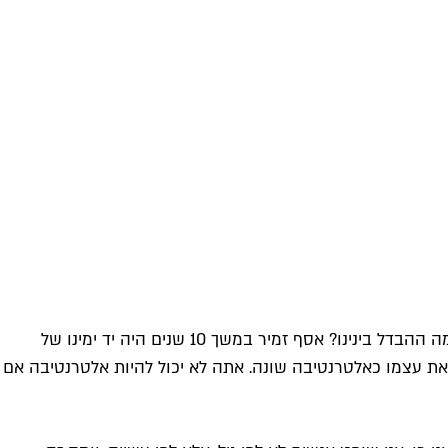
– אסף הראל לטיים אאוט: "אנשים לא אומרים לי 'אנחנו מתלבטים בינך לבין חולדאי'. ההתלבטות היא בדרך כלל ביני לבין זמיר. מה ההבדל בינינו? אסף זמיר במשך 10 שנים היה יד ימינו של
ג את עצמו כאלטרנטיבה שונה. אתה לא יכול להיות אלטרנטיבה אם