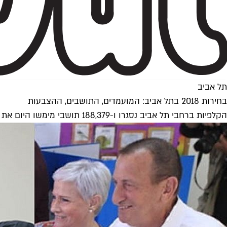
תל אביב
בחירות 2018 בתל אביב: המועמדים, התושבים, ההצבעות
הקלפיות ברחבי תל אביב נסגרו ו-188,379 תושבי מימשו היום את זכות ההצבעה שלהם. מדובר ב-43% מכלל בעלי זכות הבחירה, 12.5% יותר מבחירות 2013. החלה ספירת הקולות. עדכונים שוטפים