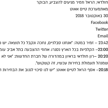
חולדאי, הראל וזמיר מגיעים להצביע, הבוקר
מאת
מערכת טיים אאוט
30 באוקטובר 2018
Facebook
Twitter
Email
23:42 – זמיר במטה: "אנחנו סבלניים, נחכה ונקבל כל תוצאה. יש פה קבוצה גדולה מאוד של אנשים שאכפת להם מתל אביב-יפו, ואני מאמין שאנחנו יכולים לתת לעיר הזאת עתיד טוב יותר".
22:00
– הקלפיות בכל הארץ נסגרו. אחוזי ההצבעה בתל אביב עומדים על 42.97%, 12% יותר מהבחירות הקודמות שהתק
20:20 –
רון חולדאי בראיון במהדורה של חברת החדשות: "אני לא ב
שמנהל תעמולת בחירות עכשיו, זה קשקוש".
20:18
– אסף הראל לטיים אאוט: "יש לנו סיכוי לגנוב את הבחירות ה