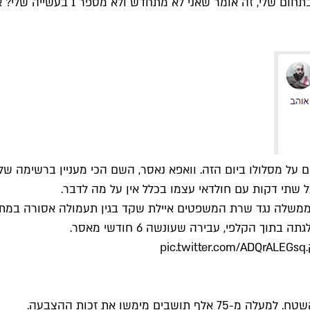
– מוטי רייף, מספר 7 ברשימתו של חולד
 על מסלולו ביום הזה. וואפא נאסר, השם הכי מעניין ברשימה של 
 שתי דקות עם חולדאי עצמו בכלל אין על מה לדבר.
לממשלה נגד שרת המשפטים איילת שקד בגין תעמולה אסורה במת
 הקלפי, עבירה שעונשה 6 חודשי מאסר.
pic.twitter.com/ADQrALEGsq
 מימשו את זכות ההצבעה.