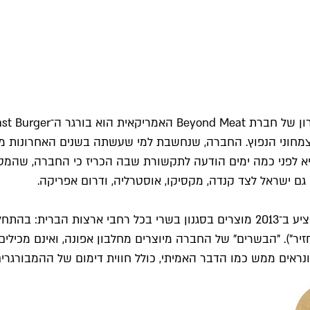
חוני הנפוץ. החברה, שנחשבת למי שעשתה בשנים האחרונות מה
גם ישראל לצד קנדה, מקסיקו, אוסטרליה, ודרום אפריקה.
ארבע שנים של פיתוח מוצר הביאו לכך ש-Beyond Meatהחלו להציע ב־2013 מוצרים בסגנו
זיר"). "הבשרים" של החברה מיוצרים מחלבון אפונה, ואינם מכילים 
נראים ממש כמו הדבר האמיתי, כולל חווית דימום של ההמבורגרים 