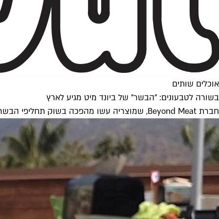
אוכלים שותים
בשורה לטבעונים: "הבשר" של ביונד מיט מגיע לארץ
חברת Beyond Meat, שמוצריה עשו מהפכה בשוק תחליפי הבשר בארצות הברית, ושגייסה כספים מביל גייטס וליאונרדו דיקפריו, תתחיל לשווק את מוצריה בישראל בשבועות הקרובים