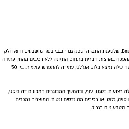
טבעונים אוכלים חיה, ליתר דיוק טורפים את הביסט: הפיתוח האחרון של חברת Beyond Meat האמריקאית הוא בורגר ה־Beast Burger, שלטענת החברה יספק גם חובבי בשר מושבעים והוא חלק
פכה בארצות הברית בתחום התזונה ללא רכיבים מהחי, עתידה
להגיע בקרוב לארץ. המנכ"ל והמייסד של החברה, איתן בראון, הוציא לפני כמה ימים הודעה לתקשורת שבה הכריז כי החברה, שהמטה שלה נמצא בלוס אנג'לס, עתידה להתפרש עולמית. בין 50
ן בשרי בכל רחבי ארצות הברית: בהתחלה רצועות בסגנון עוף, ובהמשך המבוגרים המכונים דה ביסט,
סויה, גלוטן או רכיבים מהונדסים גנטית. המוצרים נמכרים
הטבעוניים בגריל.