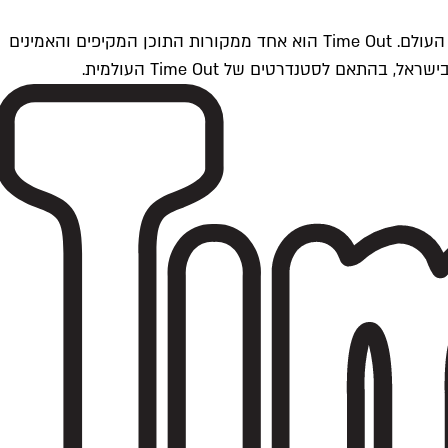
Time Outתל אביב הוא חלק מרשת Time Out Global — רשת מדיה בינלאומית הפועלת ב-360 ערים מרכזיות וב-60 מדינות ברחבי העולם. Time Out הוא אחד ממקורות התוכן המקיפים והאמינים