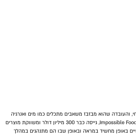
י, והעובדה שהוא מבזבז משאבים מתכלים כמו מים ואנרגיה
ומביא לזיהום אוויר ולהגברת אפקט החממה. אנשים כמו לאונרדו די קפריו וביל גייטס מושקעים כלכלית בביונד מיט וחברה נוספת, Impossible Foods, גייסה כבר 300 מיליון דולר ומשווקת מוצרים
יים באופן מחשיד במראה ובאופן שבו הם מתנהגים במהלך