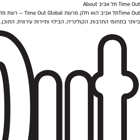
Time Out תל אביב About
ביותר בתחומי התרבות, הקולינריה, הבילוי ותיירות עירונית. התוכן, שמתעדכן 24/7, נכתב ונערך על ידי צוות עיתונאים מקצועי מקומי בישראל, בהתאם לסטנדרט