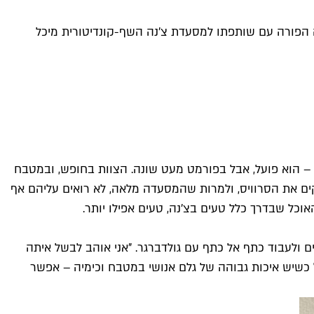
 הפורה עם שותפתו למסעדת צ'נה השף-קונדיטורית מיכל
ר – הוא פועל, אבל בפורמט מעט שונה. הצוות בחופש, ובמטבח
קים את הסרוויס, ולמרות שהמסעדה מלאה, לא רואים עליהם אף
וכל שבדרך כלל טעים בצ'נה, טעים אפילו יותר.
ם ולעבוד כתף אל כתף עם גולדברגר. "אני אוהב לבשל איתה
 דקות להוציא מנה במקום חמש, אבל כשיש איכות גבוהה של גלם אנושי במטבח וכימיה – אפשר