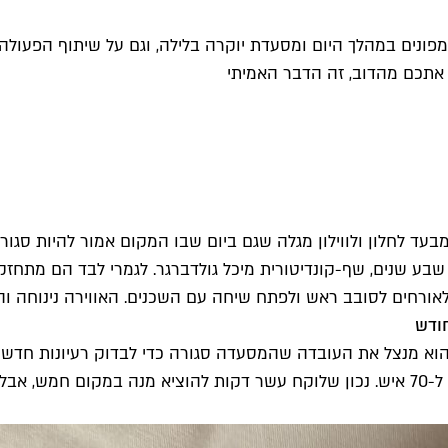
ונים במהלך היום ומסעדת יוקרה בלילה, וגם על שיתוף הפעולה
אתכם מהדוב, זה הדבר האמיתי
בעד לחלון ולווילון מגלה שגם ביום שבו המקום אמור להיות סגו
 שבע שנים, שף-קונדיטורית מיכל גולדברגר. לגמרי לבד הם מתחז
לאורחים לסובב ראש ולפתח שיחה עם השכנים. האווירה נינוחה והא
חודש
 שהוא מנצל את העובדה שהמסעדה סגורה כדי לבדוק רעיונות חדשי
ולהראות לטבחים ששני אנשים יכולים להוציא מנות באיכות גבוהה ל-70 איש. נכון שלוקח עשר