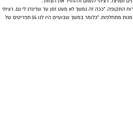
 ושניצל. רציתי לנשום ולהחזיר את הצוות".
 המנות המעוצבות החליף תפריט בראסרי ברוח התקופה. "ככה זה נמשך לא מעט זמן עד שדיגדג לי גם. רציתי
להוציא את הכאב והצער, והדרך שבה אני יודע לעשות זאת היא באוכל". בחודש דצמבר נוסף לתפריט הבראסרי תפריט נפרד, ובו 12 מנות מתחלפות. "כלומר במשך שבועיים היו לנו 14 תפריטים של