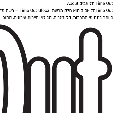
Time Out תל אביב About
ביותר בתחומי התרבות, הקולינריה, הבילוי ותיירות עירונית. התוכן, שמתעדכן 24/7, נכתב ונערך על ידי צוות עיתונאים מקצועי מקומי בישראל, בהתאם לסטנדרט