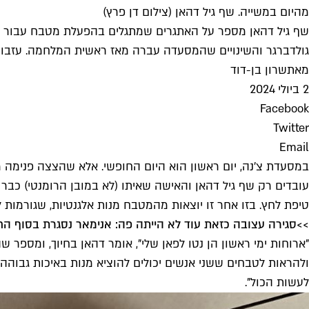
מהיום במשייה. שף גיל דהאן (צילום דן פרץ)
שף גיל דהאן מספר על האתגרים שמתגלים בהפעלת מטבח עבור מפ
גולדברגר והשינויים שהמסעדה עברה מאז ראשית המלחמה. עזבו 
מאת
שרון בן-דוד
2 ביולי 2024
Facebook
Twitter
Email
במסעדת צ'נה, יום ראשון הוא היום החופשי. אלא שהצצה פנימה מ
עובדים רק שף גיל דהאן והאישה שאיתו (לא במובן הרומנטי) כבר
טיפת לחץ. בזו אחר זו יוצאות מהמטבח מנות אלגנטיות, שגורמות 
>>
סגירה עצובה כזאת עוד לא הייתה פה: אנימאר נסגרת בסוף ה
"ארוחות ימי ראשון הן נטו לפאן שלי", אומר דהאן בחיוך, ומספר
לעשות הכול".