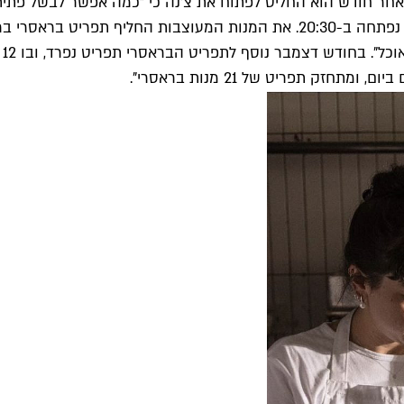
אחר חודש הוא החליט לפתוח את צ'נה כי "כמה אפשר לבשל פתיתים
מכיוון שארוחת הערב למפונים הסתיימה בשעה שמונה, המסעדה נפתחה ב-20:30. את