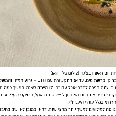
 יום ראשון בצ'נה (צילום גיל דהאן)
כמו עבור המדינה כולה, כך גם עבור צ'נה מהו
נדיטורית את היום האחרון לפיילוט הבראנץ', פרויקט שעליו עב
ררתי בגלל עודף היענות").
גויסה למילואים למשך יותר מחצי שנה. דהאן כמובן לא ישב בחיבוק