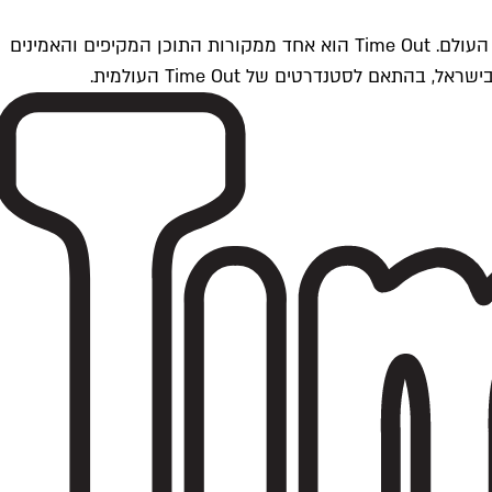
Time Outתל אביב הוא חלק מרשת Time Out Global — רשת מדיה בינלאומית הפועלת ב-360 ערים מרכזיות וב-60 מדינות ברחבי העולם. Time Out הוא אחד ממקורות התוכן המקיפים והאמינים