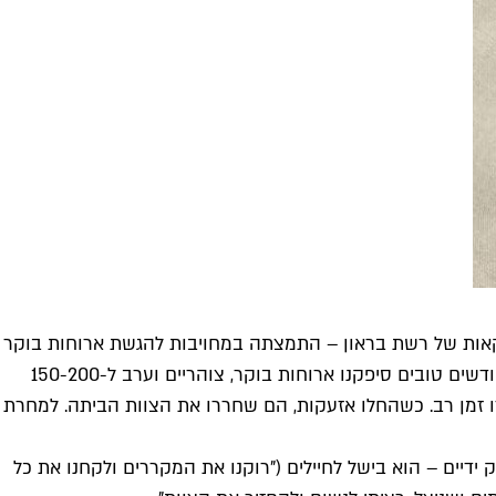
וה השבעה באוקטובר קו פרשת מים. עד אז התקשורת עם OTH – זרוע המזון והמשקאות של רשת בראון – התמצתה במחויבות להגשת ארוחות בוקר
לאורחי מלון תיאודור, שבו ממוקמת המסעדה. כשהחלו להגיע מפונים, צ'נה הפכה לחדר אוכל עבורם. "זו הייתה סאגה. במשך כמה חודשים טובים סיפקנו ארוחות בוקר, צוהריים וערב ל-150-200
דו זמן רב. כשהחלו אזעקות, הם שחררו את הצוות הביתה. למחרת
 ידיים – הוא בישל לחיילים ("רוקנו את המקררים ולקחנו את כל