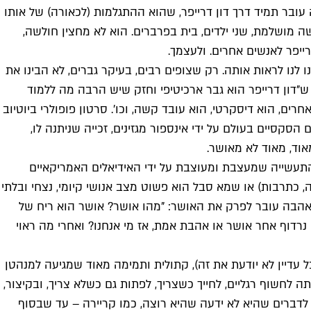
עובר תמיד דרך דון דרייפר, שהוא ההתגלמות (לכאורה) של אותו
ה מושלמת, שני ילדים, בית בפרברים. הוא לא מחצין חולשה,
יפר לאנשים אחרים. ולעצמך.
נו לנו לראות אותה. רק שצופים רבים, בעיקר גברים, לא הבינו את
 המוקדש, ובכן, לכיצד להיות זכר אלפא, נכתב ש"דון דרייפר הוא גבר ארכיטיפי וחזק שיש הרבה מה ללמוד
, הוא דיסקרטי, הוא עובד קשה, וכו'. סרטון פופולרי ביוטיוב
קסיים בעולם על ידי אינספור מגזינים, זכייה שניתנה לו,
אוד, מאוד לא מאושר.
התעשייה שמעצבת ומעוצבת על ידי האידיאלים האמריקאיים
כתרבות) או שמא סבל הוא פשוט מצב אנושי קיומי, נצחי ובלתי
האהבה עובר לפרק את האושר: "מהו אושר? אושר הוא ריח של
דוף אחר אושר או אהבת אמת, אז מי אנחנו? ואחרי מה ראוי
 באופן חלקי הסדרה מפגישה אותנו עם פגי אולסן. פגי, שבתחילת הסדרה היא בת 20 מוכשרת (אבל עדיין לא יודעת את זה), קתולית ותמימה מאוד שמגיעה למנהטן
סטרלינג-קופר" כמזכירה, עוברת הסללה סקסיסטית ארוכה ומייגעת: שם, בקומה ה-30, מלמדים אותה לחשוף רגליים, לחייך כשצריך, לפתות גם כשלא צריך, ובקיצור,
לדברים שהיא לא ידעה שהיא רוצה, כמו קריירה – עד שבסוף