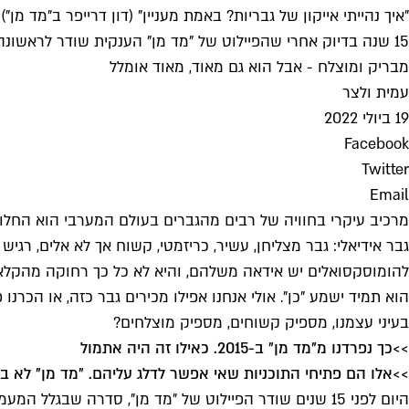
"איך נהייתי אייקון של גבריות? באמת מעניין" (דון דרייפר ב"מד מן")
15 שנה בדיוק אחרי שהפיילוט של "מד מן" הענקית שודר לראשונה
מבריק ומוצלח - אבל הוא גם מאוד, מאוד אומלל
עמית ולצר
19 ביולי 2022
Facebook
Twitter
Email
מרכיב עיקרי בחוויה של רבים מהגברים בעולם המערבי הוא החלום,
גבר אידיאלי: גבר מצליחן, עשיר, כריזמטי, קשוח אך לא אלים, רג
להומוסקסואלים יש אידאה משלהם, והיא לא כל כך רחוקה מהקלאסי
הוא תמיד ישמע "כן". אולי אנחנו אפילו מכירים גבר כזה, או הכרנ
בעיני עצמנו, מספיק קשוחים, מספיק מוצלחים?
>>
כך נפרדנו מ"מד מן" ב-2015. כאילו זה היה אתמול
>>
אלו הם פתיחי התוכניות שאי אפשר לדלג עליהם. "מד מן" לא ב
היום לפני 15 שנים שודר הפיילוט של "מד מן", סדרה שבג