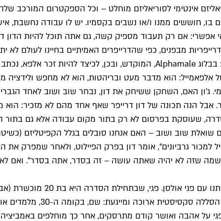
אליזם אינטימי לסוריאליזם מוחלט – וכל הספקטרום המורכב שלה 
בו, חוששים ממנו ו/או נשבים בקסמיו. יש לו עבודה נחשבת, איש
אפשרי: אם רק תעבוד מספיק קשה, גם אתה תוכל להיות הדון דרי
דרייפריות מבפנים, כפי שהדרייפרים האמיתיים בחיינו לעולם לא ית
הסדרה כלל. זאת לא התנשאות, אלא התבוננות על תגובות לסדרה: בבלוג Alphamale,
פאמייל: הוא מדבר מעט ובריהטות, הוא לא מחפש ולידציה מאחרים
ג'ון האם, השחקן ששיחק את דון, נבחר שוב ושוב לאחד הגברים הס
ר. אבל הנה תכונה של דון דרייפר שאף אחד מהם לא מזכיר: הוא מ
 הסדרה, שעוסקת בפרסום לא רק בתור מקום עבודה אלא גם בתור 
ואלת שוב ושוב – האם אנחנו סובלים בגלל הקפיטליזם (כשיטה, 
 למכור גרביונים", אומר דון בפרק הפיילוט, ולאחר שמפרק את 
מה שזה לא יהיה שאתה עושה – זה בסדר, אתה בסדר". ואם לא נר
בשביל לענות על התשובה הזו ולו
על מנת לעבוד בחברת הפרסום "
פגי על אהבה ואושר קודם מתרסקים, אחר כך מוחלפים באמביציה 