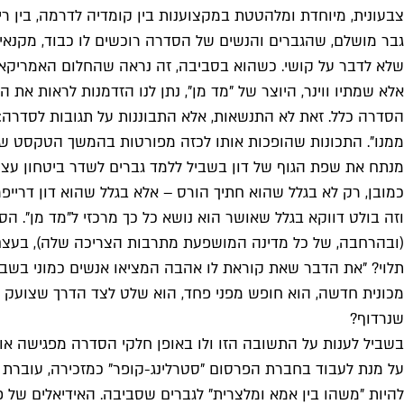
צבעונית, מיוחדת ומלהטטת במקצוענות בין קומדיה לדרמה, בין רי
גבר מושלם, שהגברים והנשים של הסדרה רוכשים לו כבוד, מקנאים 
שלא לדבר על קושי. כשהוא בסביבה, זה נראה שהחלום האמריקאי 
אלא שמתיו ווינר, היוצר של "מד מן", נתן לנו הזדמנות לראות את ה
ממנו". התכונות שהופכות אותו לכזה מפורטות בהמשך הטקסט של אל
מנתח את שפת הגוף של דון בשביל ללמד גברים לשדר ביטחון עצמי. 
כמובן, רק לא בגלל שהוא חתיך הורס – אלא בגלל שהוא דון דרייפ
וזה בולט דווקא בגלל שאושר הוא נושא כל כך מרכזי ל"מד מן".
(ובהרחבה, של כל מדינה המושפעת מתרבות הצריכה שלה), בעצם ש
תלוי? "את הדבר שאת קוראת לו אהבה המציאו אנשים כמוני בשביל
מכונית חדשה, הוא חופש מפני פחד, הוא שלט לצד הדרך שצועק ש
שנרדוף?
להיות "משהו בין אמא ומלצרית" לגברים שסביבה. האידיאלים של 