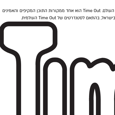
Time Outתל אביב הוא חלק מרשת Time Out Global — רשת מדיה בינלאומית הפועלת ב-360 ערים מרכזיות וב-60 מדינות ברחבי העולם. Time Out הוא אחד ממקורות התוכן המקיפים והאמינים