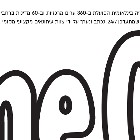
ים של Time Out העולמית.