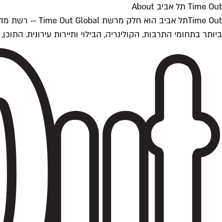
Time Out תל אביב About
ביותר בתחומי התרבות, הקולינריה, הבילוי ותיירות עירונית. התוכן, שמתעדכן 24/7, נכתב ונערך על ידי צוות עיתונאים מקצועי מקומי בישראל, בהתאם לסטנדרט