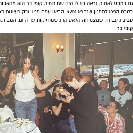
גם במבט לאחור, נראה כאילו היה שם תמיד. קופי בר הוא מהאבות
בטרם הפכו לתמנון שנקרא R2M, הביאו ע
סביבת עבודה שמצמיחה קלאסיקות שמחזיקות עד היום, המבורגר ביין למשל. השנה הקופי בר חוגג
קופי בר