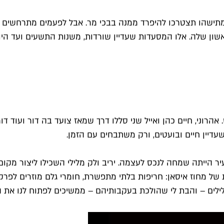
תישהו תצטרכו להיפרד ממנה בבכי מר. אבל לפעמים מתרחשים ניס
ון שלה. אלו המסעדות שעדיין שורדות, משנות התשעים ועד היו
דש. אהרוני, חיים כהן ואייל שני סללו דרך שמאז צועד בה דור וע
עיר הייתה שמחה לנכס לעצמה. יריב ולק מלילי השכילו ליצור מקו
ל מחוז איסאן: חריפות בלתי מתפשרת, חומרי גלם מוזרים לפרקים
ילים – והבת לי שהולכת בעקבותיהם – ממשיכים לפתוח לנו את הר