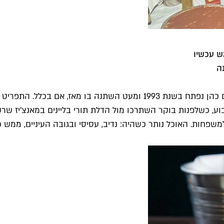
ש עכשיו
ה
באמות מידה ישראליות, הדיקסי נחשב לקשיש. הדיינר של שף חיים כהן נפתח 
ענג. בעבר פעל המקום 24 שעות ביממה, 7 ימים בשבוע, כשלפנות בוקר השתרכו מול הדלת תור
למשפחות. האוכל נותר כשהיה: נדיב, עסיסי ובגובה העיניים, ממש כ