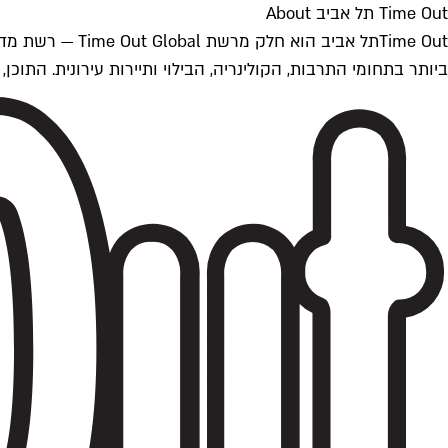
Time Out תל אביב About
ביותר בתחומי התרבות, הקולינריה, הבילוי ותיירות עירונית. התוכן, שמתעדכן 24/7, נכתב ונערך על ידי צוות עיתונאים מקצועי מקומי בישראל, בהתאם לסטנדרט