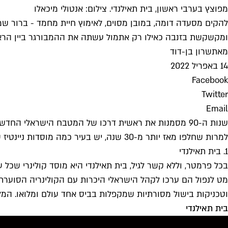
מפוצץ בערבי ראשון, בית תאילנדי. צילום: אנטולי מיכאלו
להקים מסעדה דומה, במובן מסוים, לאימוץ חיית מחמד - ברור שמ
ומקשקשת בזנבה כאילו רק אתמול עשתה את ההמבורגר ביין הראש
מאת
שרון בן-דוד
14 באפריל 2022
Facebook
Twitter
Email
שנות ה-90 מסמנות את ראשית דרכו של המטבח הישראלי הח
למרות שחלפו מאז יותר מ-30 שנה, יש בעיר כמה מוסדות ניינטיז שעדיין חיים ובועטים, ורק משתבחים עם הזמן.
1. בית תאילנדי
בכל פרמטר, וללא קשר לגיל, בית תאילנדי היא מוסד קולינרי שכל 
מט לנפול הם ערכו לקהל הישראלי היכרות עם הקולינריה הסוערת ש
וטכניקות בישול מסורתיות שמקפלות בביס אחד עולם ומלואו. המל
בית תאילנדי