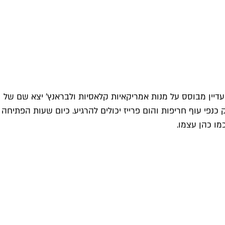
בשנת 1993 ומעט השתנה בו מאז, אם בכלל. התפריט עדיין מבוסס על מנות אמריקאיות קלאסיות ולבראנץ' יצא שם של
י בליינים במאנצ'יז שרק כנפי עוף חריפות והום פרייז יכולים להרגיע. כיום שעות הפתיחה
מו כהן עצמו.