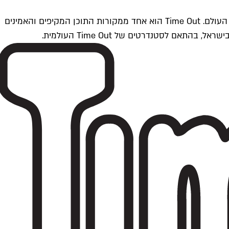
Time Outתל אביב הוא חלק מרשת Time Out Global — רשת מדיה בינלאומית הפועלת ב-360 ערים מרכזיות וב-60 מדינות ברחבי העולם. Time Out הוא אחד ממקורות התוכן המקיפים והאמינים