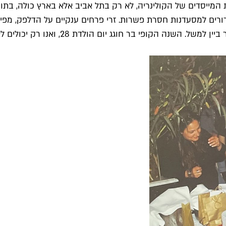
 המייסדים של הקולינריה, לא רק בתל אביב אלא בארץ כולה, בתו
מם מניו יורק רעיונות ברורים למסעדנות חסרת פשרות. זרי פרחים ענקיים על ה
 יום הולדת 28, ואנו רק יכולים לאחל ולייחל שיישאר כמו שהוא.