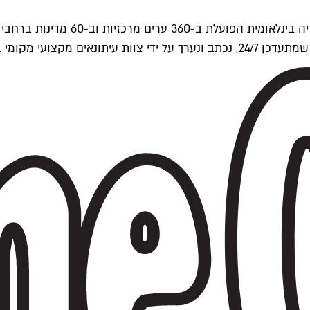
ים של Time Out העולמית.