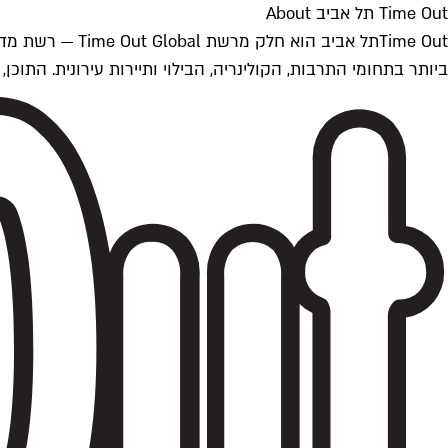
Time Out תל אביב About
ביותר בתחומי התרבות, הקולינריה, הבילוי ותיירות עירונית. התוכן, שמתעדכן 24/7, נכתב ונערך על ידי צוות עיתונאים מקצועי מקומי בישראל, בהתאם לסטנדרט