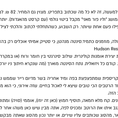
"חלונות ניו יור
פילו פעם אחת שיותר. רק השבוע, כשהתחלתי לכתוב והלכתי לציל
, מוזמנים כתמיד.סינטה מנהטן, כי סטייק אמיתי אוכלים רק בהדס
"סינטה רוטב טופי יפני". 4 מילים שמחביאות יצירת אומנות קולינרית. שילוב סינרגטי 
קודם כל ויזואלית. נתח הסינטה מוארך (מה שנקרא חיתוך ניו יורק
 קריספית שמתפצפצת בפה ומיד אחריה בשר מדיום רייר שממש נמס
רטבים הכי טובים שיצא לי לאכול בחיים. שזה אירוני, כי הוא מ
 הזה.
ח מלא חמאה, תוסיף חמוץ (כאן זה יוזו), אוממי (סויה) ומתוק (
גב איתו את הרוטב ומכניס לפה, אתה מבין שיש כאן משהו אחר ל
אר, מהסוג שכותבים עליו שירים. או יותר נכון מהסוג שאתה מב