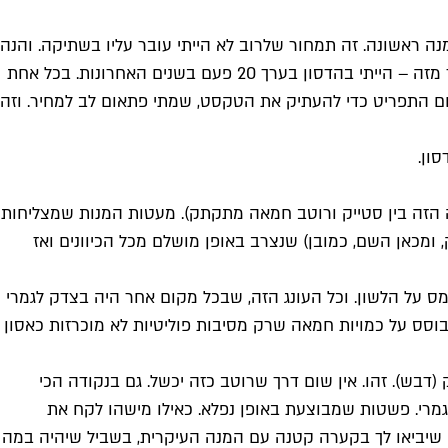
ק – סינטה רוטב טופי יפני". זה מה שכתוב בתפריט. למעשה, זה לא כל מה שכתוב בתפריט. מצוין גם המחיר. 82 ₪. למנה ראשונה. זה תמחור שלרוב לא הייתי עובר עליו בשתיקה. והנה
נמצא המקום שבו הנתון הזה לא רלוונטי. נקודה סינגולרית שבה המושג "וליו פור מאני" מקבל ביטוי גולמי (עם קרסט מהאגדות). יותר מזה – הייתי בהדסון בערך 20 פעם בשנים האחרונות. בכל אחת
ום התפריט כדי להעתיק את הטקסט, שמתי פתאום לב למחיר. וזה
ון.
בין חומר ורוח (או במקרה הזה בין סטייק ורוטב חמאה מתקתק). מעטות המנות שמצליחות
, ומכאן השם, כמובן) שנצרב באופן מושלם מכל הכיוונים ואז
 על הלשון. וכל העונג הזה, שבכל מקום אחר היה בצדק לגמרי
בוסס על כמויות חמאה שרק מסיבות פוליטיות לא מוכרזות כאסון
דבש). זהו. אין שום דרך שרוטב כזה יכשל. גם בנקודה הכי
גמרי. פשטות שמבוצעת באופן נפלא. כאילו מישהו לקח את
קש שיביאו לך בקערה קטנה עם המנה העיקרית, בשביל שיהיה במה