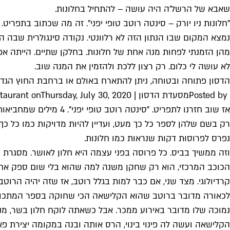
שאבא של הרשל'ה היה עושה – להתחיל בחלונות.
מהן הזמנתי לפחות מנה אחת של חלונות. בחלקן שתיים. הייתה א
לא עושה לי כלום. רק רצון ללכת ולהזמין את המנה שוב.
הדסון פתוחה ובטוחה, ניתן להתארח באולם או ברחבת החוץ הגדולה
Posted by ‎
מסעדת הדסון | Hudson Restaurant
Thursday, July 30, 2020
‎ on
אז שוב חזרנו לתפריט. 
רק בשם שלהן לספר כל כך מעט, ועדיין להיות מדויקות כמו כל כך. 
נפרס לפרוסות דקות שנראות כמו חלונות.
וזה ממשיך בביס. כל פרוסה בפני עצמה היא חלון לאושר. מסגרת
הכוכב המרכזי, הוא רק שחקן משנה למה שהוא בלי שום ספק אחד ה
קרדיולוגי. מצד שני, אם כבר למות בגלל רוטב, אז שזה יהיה הרוטב
לכאורה מדובר ברוטב שהוא הקלישאה הכי שחוקה בספר המתכונים. ק
נמוכה שלו מדובר באירוע ממכר. אבל כשאתה לוקח חלון בשר, מנ
הקלישאה ועשה לה פינוי בינוי, הרס אותה ובנה במקומה יצירת פ