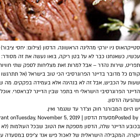
סטייקהאוס ניו יורקי מהליגה הראשונה. הדסון (צילום: יחסי ציבור)
עכשיו, כשאנחנו כבר לא על בטן ריקה, בואו נעשה את זה מסודר:
תפריט, שירות נהדר – אבל למרות זאת מצליחות לספק שתי חוויות 
קודם כל מדובר בדיינר הפרוגרסיבי הכי טוב בישראל (אל תתרגשו א
שעות על הכביש, אבל זה לא בנהיגה אלא בעמידה בפקקים. מה ש
הדיינר הפרוגרסיבי הישראלי חי בתפר שבין הדיינר לבראסרי. אוכל
שהגיעה הדסון.
יש היום המבורגר חוק וצ'דר עד שנגמר ואין.
Posted by ‎
מסעדת הדסון | Hudson Restaurant
Tuesday, November 5, 2019
‎ on
בכובע הדיינר שלה, הדסון מספקת את הטוב שבכל העולמות (לא
יוקרה. המקבילה הישראלית של לאכול פיש אנד צ'יפס במסעדה עם