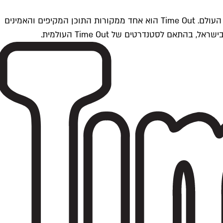
Time Outתל אביב הוא חלק מרשת Time Out Global — רשת מדיה בינלאומית הפועלת ב-360 ערים מרכזיות וב-60 מדינות ברחבי העולם. Time Out הוא אחד ממקורות התוכן המקיפים והאמינים