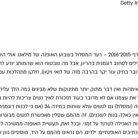
בתחילת השבוע – עת הציגו דולצ'ה וגבאנה את קולקציית סתיו־חורף 2015־2016 – רעד המ
לים לסחוב דוגמנית בהריון, אבל מה שבטוח הוא שהמותג יודע לה
דובר בתיק עור יקר בהרבה מזה של לואי ויטון), חלקן מתהלכות 
אימהות ואין דבר מתוק יותר מתינוקות שלא מבינים כמה הלך על
ל את עצמנו אם לא מדובר בעוד תזכורת לאיך נשים צריכות להיות 
אין כאלה בנות לשכנים). זה מהמם שסלין מאפשרת לנשים מבוגרות 
ת האכילה לטרנד על זמני. ובכל זאת, תעשיית האופנה ממשיכה ל
יבים האופנתיים: ילדים. הם נראים מהמם על היד, מוסיפים גוון ע