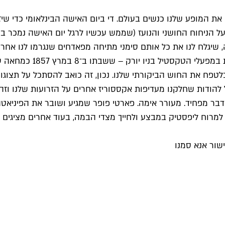
ן את המופע שלנו כנשים בעולם. די ביום האישה הבינלאומי כדי ש
 הניחוח החושני והנועז (שממש עכשיו לרגל יום האישה נמכר בה
, שיגלח לנו את כל אותם סימני מתיחה מפאדחים שנגרמו לנו אחרי ש
אולי הגיע הזמן שנחגוג א
לטפח את החוש הביקורתי שלנו. נכון, זה כואב להסתכל על תצוגו
בר מפחיד. מעורר אימה. פארטי פופר שמגיע ושובר את הפיניאטה 
וח ליפסטיק במבצע ולחייך מצדי הבמה, בעוד אחרים מציגים לנו את המ
שור אנא סמנו