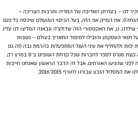
יזכיר לנו – בעזרתן האדיבה של המדיה ותרבות הצריכה –
נחה!); את המייק אפ הזה, בעל הכיסוי המושלם שיכסה כל פגם
ילדנו, נו, את האקססורי הזה שדולצ'ה וגבאנה המליצו לנו עליו.
ת יום האישה קצת אחרת. שכמו הפועלות במפעלי הטקסטיל בניו יורק – ששבתו ב־8 במרץ 1857 כמחאה על תנאי העסקתן והובילו למיסוד התאריך בעולם – נשבות
ת יפות ולהחליף את עיני העגל המתפעלות בהרמת גבה (זה גם
עושה קמטים, אבל היי, יש סייל במחלקת האנטי אייג'ינג), זה מבהיל להודות שחלקנו מעדיפות אקססוריז אחרים על הזרועות שלנו וזה קצת מנג'ס לספר לחברות שכל קדחת השופינג ב־8 במרץ רק
לפני שהגיעו האורחים. אבל זה הדבר הראשון שאנחנו חייבות
סלול הנכון עבורנו לחורף 2015־2016.