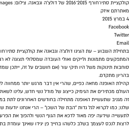
קולקציית סתיו־חורף 2015־2016 של דולצ'ה וגבאנה. צילום: Getty Images
מאת
רתם איזק
4 במרץ 2015
Facebook
Twitter
Email
המתפקעים מתמונות ולייקים ואולי העובדה שמסלולי תצוגה לא רגי
סוחבות תינוקות משל היו תיקי עור (אם חושבים על זה, ייתכן שמ
בהריון מתקדם.
קהילת האופנה מחאה כפיים, שהרי אין דבר מרגש יותר ממחווה ל
העולם מכתירים את הגימיק כייצוג של מודל נשי חדש, עלינו לשאו
שלנו; כמו לקרוא לגל גדות "הבת של השכן" – הרי אנחנו יודעות ש
לתעשייה שידעה יפה מאוד לדכא את הגוף הנשי ולהפוך את הפרעו
לרצות לנכס לעצמך בשלב כלשהו בחייך פן יגידו שאינך עומדת בתכת