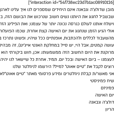
[interaction id="54f738ec23d7b1ac08910126"]
מובן שדולצ'ה וגבאנה אינם היחידים שמספרים לנו איך עלינו לארג
שבשביל לחגוג את היותנו נשים חשוב שנרכוש את הבושם הזה, בעל
וישלח אותנו לעולם כגרסה נכונה יותר של עצמנו; ואת הפילינג הזה
מהשעבוד לכללים ולהכתבות, אופנתיים ככל שיהיו, ופשוט נתרכז ב
מרוקנת את היום החשוב הזה ממשמעותו. אכן, חוש ביקורתי הוא ד
לעצמנו – ביום האישה ובכל יום. תמיד. אחרת כל שיישאר לנו יהיה למר
רוצים לקבל את ״טיים אאוט״ למייל? הירשמו לניוזלטר שלנו
אני מאשר/ת קבלת ניוזלטרים ומידע פרסומי מאתר ״טיים אאוט״
לאי
שיח פמיניסטי
פמיניזם
יום האישה
דולצ'ה וגבאנה
הריון