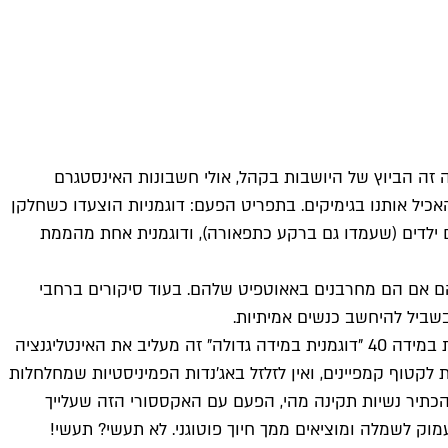
סלול בשבוע האופנה של מילאנו. אולי היה זה הביוץ של היושבות בקהל, אולי חשבונות האינסטגרם
אכיל אותנו בגימיקים. בתפריט הפעם: דוגמניות הוצעדו כשחלקן
עם ילדים (שעמדו גם ברקע כתפאורה), ודוגמנית אחת מהממת
יהם אם הם מחרבנים באאוטפיט שלהם. בעוד סיקורים ברחבי
בשביל להיחשב כנשים אמיתיות.
זה מגניב שתעשיית האופנה מתחילה בחודשים האחרונים לתת במה (ומסלול) גם לנשים שלא שוחות במידה 34 (אם כי לכנות דוגמנית במידה 40 "דוגמנית במידה גדולה" זה מעליב את האינטליגנציה
לקטוף קמפיינים, ואין לזלזל באג'נדות הפמיניסטיות שמחלחלות
הכתיר נשיות תקינה מהי, הפעם עם האקססורי הזה שעלייך
מוק לשמלה ומוציאים ממך חיוך פוטוגני. לא תעשי? תעשי!