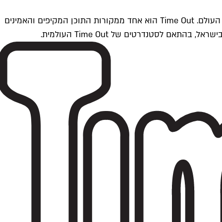
Time Outתל אביב הוא חלק מרשת Time Out Global — רשת מדיה בינלאומית הפועלת ב-360 ערים מרכזיות וב-60 מדינות ברחבי העולם. Time Out הוא אחד ממקורות התוכן המקיפים והאמינים