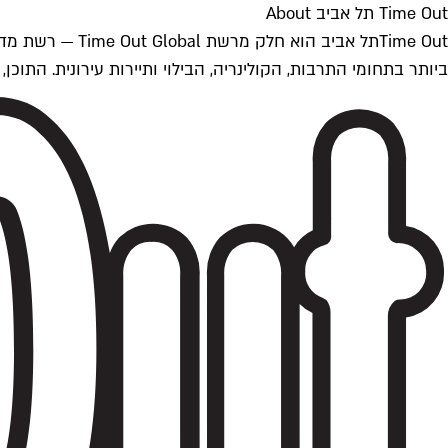
Time Out תל אביב About
ביותר בתחומי התרבות, הקולינריה, הבילוי ותיירות עירונית. התוכן, שמתעדכן 24/7, נכתב ונערך על ידי צוות עיתונאים מקצועי מקומי בישראל, בהתאם לסטנדרט