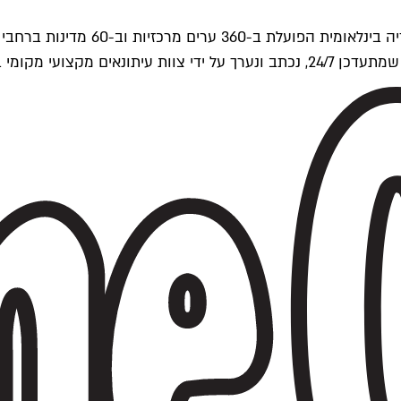
ים של Time Out העולמית.