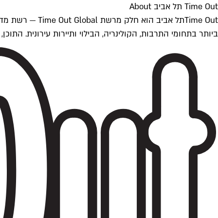
Time Out תל אביב About
ביותר בתחומי התרבות, הקולינריה, הבילוי ותיירות עירונית. התוכן, שמתעדכן 24/7, נכתב ונערך על ידי צוות עיתונאים מקצועי מקומי בישראל, בהתאם לסטנדרט