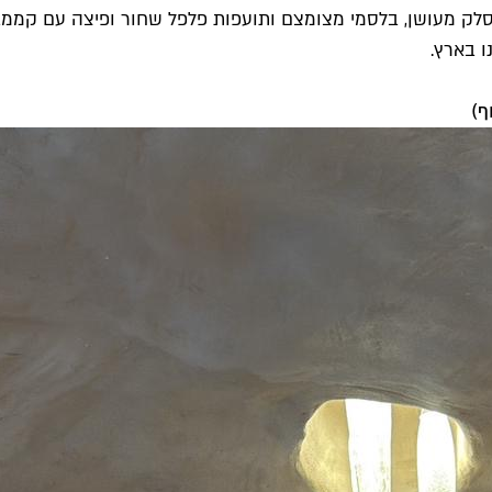
סלק מעושן, בלסמי מצומצם ותועפות פלפל שחור ופיצה עם קממבר
ף)