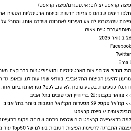
פיצה קראפט (צילום: אינסטגרם/פיצה קראפט)
חלפו הימים שבהם פיצריות חדשות ופיצות ארטיזנליות הסעירו את
פיצות שהצטרפו להיצע העירוני לאחרונה ושדרגו אותו. ומחר? על
מאת
מערכת טיים אאוט
26 בינואר 2025
Facebook
Twitter
Email
הגל הגדול של הפיצות הארטיזינליות והנאפוליטניות כבר קצת מאח
מרענן להיצע הפיצות התל אביבי. בוודאי שמגיעות לנו. ובאופן נד
והתגלו כטעימות בקטע מופרך.
לא טוב לכם? נסו אותנו ביום אחר
.
>> צוואר בקבוק: 21 ברי היין הכי טובים בתל אביב
>> קזו'אל סקסי: 29 מסעדות הקז'ואל הטובות ביותר בתל אביב
הבינלאומית // פיצה קראפט
למה כדאי:
פיצה קראפט הירושלמית פתחה שלוחה מקומית
בעיצוב
עצמה התברגה לרשימת הפיצות הטובות בעולם של Top50 עוד ממיקומה הירושלמי, ומה שטוב לטופ העולמי טוב ממש גם לנו.