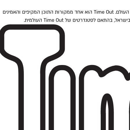
Time Outתל אביב הוא חלק מרשת Time Out Global — רשת מדיה בינלאומית הפועלת ב-360 ערים מרכזיות וב-60 מדינות ברחבי העולם. Time Out הוא אחד ממקורות התוכן המקיפים והאמינים