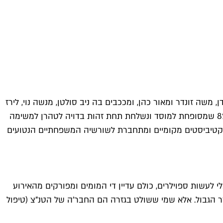
, משה זונדר ומאור כהן, ומככבים בה ניב סולטן, מנשה נוי, לירז
צ'רכי, אסתי ירושלמי, שון טאוב ונאביד נגהאבן ("הומלנד"). הסדרה מגוללת את סיפורה של תמר רביניאן, האקרית צעירה מיחידת 8200 שמסופחת למוסד ונשלחת תחת זהות בדויה לטהרן למשימה
לאקטיביסטים מקומיים ומתחברת לשורשיה המשפחתיים הנטועים
עשות ספוילרים, כולם עדיין די המומים ומפורקים מהאירוע
ר הגבול. אלא שמי ששולט בגזרה הם החבר'ה של הטנ"צ (טיפול