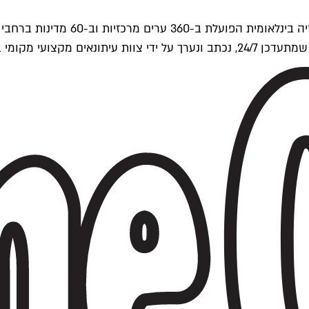
ים של Time Out העולמית.