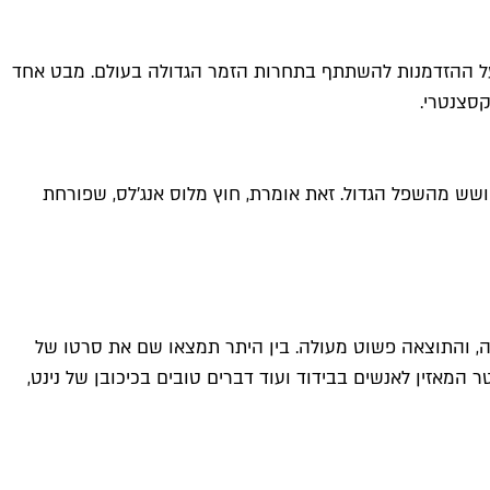
ם על ההזדמנות להשתתף בתחרות הזמר הגדולה בעולם. מבט אחד
קסצנטרי.
לי גארדנר. הסדרה מתרחשת בשנת 1932, וארה"ב כולה מנסה להתאושש מהשפל הגדול. זאת אומרת, חוץ מלוס אנג'לס, שפורחת
סרט קצר בהשראת משבר הקורונה, והתוצאה פשוט מעולה. בין היתר תמצאו שם את סרטו של
המאזין לאנשים בבידוד ועוד דברים טובים בכיכובן של נינט,