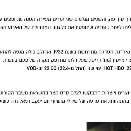
 סוף סוף פה, והשניים מגלמים שני זמרים מעיירה קטנה שקופצי
חו ליצור קומדיה שתופסת את כל גווני המוזרויות של האירוע הא
סדרה חדשה מבית HBO, המבוססת על סדרת הספרים של סטנ
י מייסון (מת'יו ריס), שעל דלתו מתדפק מקרה של פעם בעשור.
ם עוד לא צפיתם בפרויקט הנהדר הזה, זה הזמן לתפוס אותו. 13 יוצרים ויוצרות התבקשו לצלם 
התהוות), את סרטה של שירלי מושיוף עם יעקב דניאל זדה כשוטר 