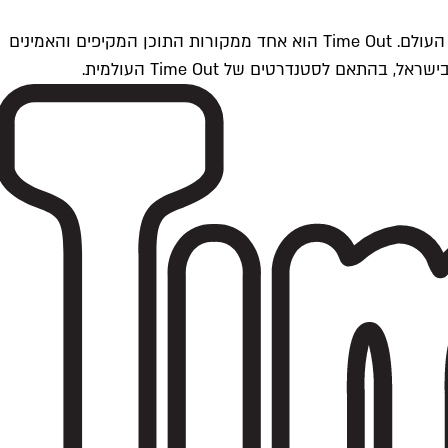
Time Outתל אביב הוא חלק מרשת Time Out Global — רשת מדיה בינלאומית הפועלת ב-360 ערים מרכזיות וב-60 מדינות ברחבי העולם. Time Out הוא אחד ממקורות התוכן המקיפים והאמינים