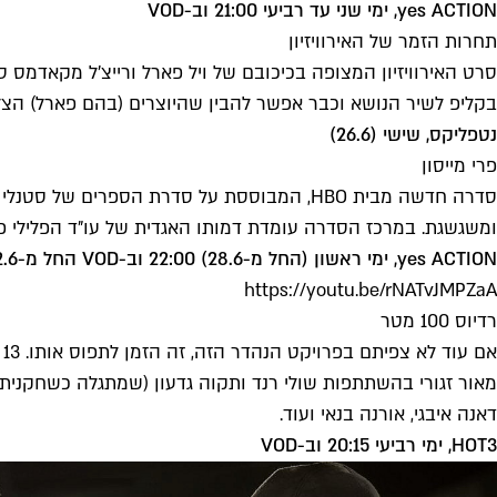
yes ACTION, ימי שני עד רביעי 21:00 וב-VOD
תחרות הזמר של האירוויזיון
סרט האירוויזיון המצופה בכיכובם של ויל פארל ורייצ'ל מקאדמס
בקליפ לשיר הנושא וכבר אפשר להבין שהיוצרים (בהם פארל) הצלי
נטפליקס, שישי (26.6)
פרי מייסון
ומשגשגת. במרכז הסדרה עומדת דמותו האגדית של עו"ד הפלילי פר
yes ACTION, ימי ראשון (החל מ-28.6) 22:00 וב-VOD החל מ-22.6; HOT HBO, ימי שני (החל מ-22.6) 22:00 וב-VOD
https://youtu.be/rNATvJMPZaA
רדיוס 100 מטר
א
מאור זגורי בהשתתפות שולי רנד ותקוה גדעון (שמתגלה כשחקנית ב
דאנה איבגי, אורנה בנאי ועוד.
HOT3, ימי רביעי 20:15 וב-VOD