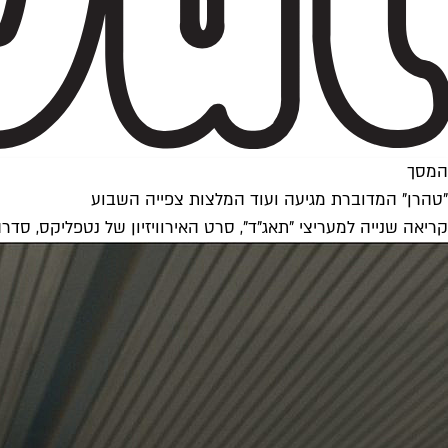
המסך
"טהרן" המדוברת מגיעה ועוד המלצות צפייה השבוע
קריאה שנייה למעריצי "תאג"ד", סרט האירוויזיון של נטפליקס, סדרה חדשה של HBO ועוד סדרות שיעזרו ל