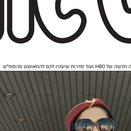
כם להתאושש מהסופ"ש