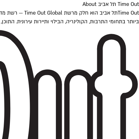
Time Out תל אביב About
ביותר בתחומי התרבות, הקולינריה, הבילוי ותיירות עירונית. התוכן, שמתעדכן 24/7, נכתב ונערך על ידי צוות עיתונאים מקצועי מקומי בישראל, בהתאם לסטנדרט