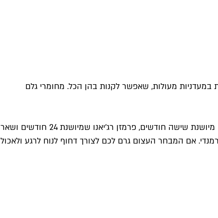
 במעדניות מעולות, שאפשר לקנות בהן הכל. מחומרי גלם
הייחוד של אגתה הוא משלוחים אוויריים של מוצרים על בסיס שבועי. כך מתעופפות לכאן באופן רוטיני חמאות ופטריות כמהין, גאודה מיושנת שישה חודשים, פרמזן רג'יאנו שמיושנת 24 חודשים ושאר
ורמנדי. אם המבחר העצום גרם לכם לצורך דחוף לנוח לרגע ולאכול