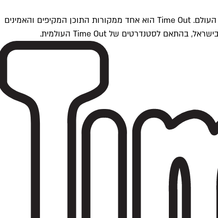
Time Outתל אביב הוא חלק מרשת Time Out Global — רשת מדיה בינלאומית הפועלת ב-360 ערים מרכזיות וב-60 מדינות ברחבי העולם. Time Out הוא אחד ממקורות התוכן המקיפים והאמינים