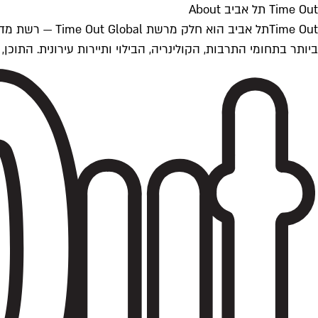
Time Out תל אביב About
ביותר בתחומי התרבות, הקולינריה, הבילוי ותיירות עירונית. התוכן, שמתעדכן 24/7, נכתב ונערך על ידי צוות עיתונאים מקצועי מקומי בישראל, בהתאם לסטנדרט