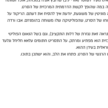
ו מעיר לשוטר (אורי יניב) שרובץ אצלו במכולת, אוכל ושותה
שדרה במה שהופך לקשת הדרמתית המרכזית של הסרט.
ה מוניטין של משוגעת, יודעת איך להסיח את דעתם. הריקוד על
כוחו של הסרט, שהפוליטיקה שלו משוחה בהומניזם. אבו ורדה
ה זאת נגזרת של דלות התקציב), וגם בשל הנאום הפוליטי
ית הוא מפתיע ומרתק. על התסריט חתומים עלאא חליחל וגלעד
 הרגשי של הסרט. פתחו את הלב, והוא ישתכן בתוכו.