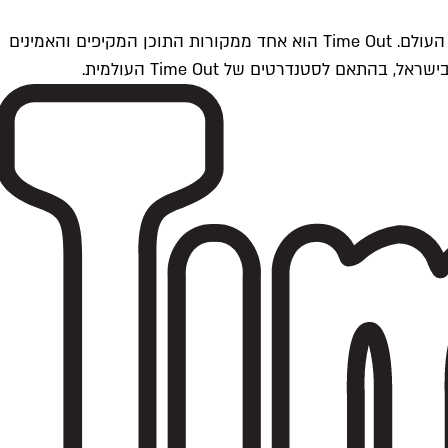
Time Outתל אביב הוא חלק מרשת Time Out Global — רשת מדיה בינלאומית הפועלת ב-360 ערים מרכזיות וב-60 מדינות ברחבי העולם. Time Out הוא אחד ממקורות התוכן המקיפים והאמינים