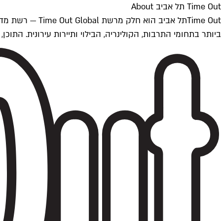
Time Out תל אביב About
ביותר בתחומי התרבות, הקולינריה, הבילוי ותיירות עירונית. התוכן, שמתעדכן 24/7, נכתב ונערך על ידי צוות עיתונאים מקצועי מקומי בישראל, בהתאם לסטנדרט