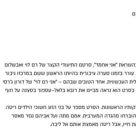
ם
השראת "אני אחמד", סרטם התיעודי הקצר של רם לוי ואבשלום
ן, עורר בזמנו סערה ציבורית בהיותו הראשון ששם במרכזו גיבור
עכשווית. אחד הטובים שבהם – "אני רם לוי" של דורון ג'רסי
". בסרט הוא נראה מביים את רובא בלאל–עספור בסצנה על חוף
ותיו הראשונות. הסרט מספר על בני הזוג חשוכי הילדים ריטה
י, שהוברחו מהגדה המערבית. אמם מתה ועל אביהם נגזר מאסר
 חייו, אבל ריטה מאמצת אותם אל ליבה.