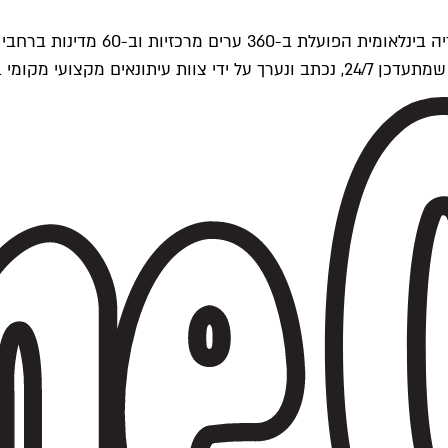
ים של Time Out העולמית.