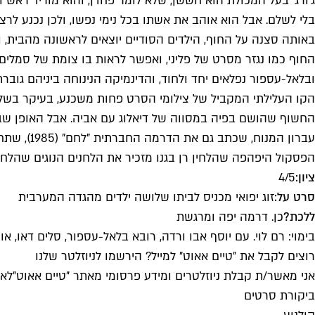
ג'ורג' בעל המכולת הוא חששן, שלא לומר פחדן, והוא מוריד ראש 
בלי לשלם. אבל הוא אוהב את אשתו בכל נימי נפשו, ולכן נכנע 
באותה סצנה על החוף, הילדים הסודיים יוצאים לראשונה מהבית, ונ
החוף כמו נגזר מסרט של פליני, ואפשר לראות בו צומת של סמלים
ובלאל-עספור נפלאים יחד ולחוד, והדינמיקה הנינוחה ביניהם גוברת על 
הקו העלילתי המקביל של צילומי הסרט פחות משכנע, בעיקר בשל 
החשוף שהושם בפיה במסווה של דיאלוג עם אביה. אבל האופן שב
עברון המנוח, שכתב גם את הדרמה החברתית "לחם" (1985), שתחת בימויו של רם לוי הייתה לאחד משיאי היצירה של הטלוויזיה הישראלית בעידן ההוא.
הפסקול היפהפה שהלחין רן בגנו מזכיר את הלחנים הנוגים שהלחינ
ציון:
4/5
סרט על:
זוג יפואי מכניס לביתו שלושה ילדים מהגדה המערבית
ללכת?
כן. דרמה יפה ומרגשת
בימוי: רם לוי. עם יוסף אבו ורדה, רובא בלאל-עספור, סלים דאו, אורי יניב, 
רוצים לקבל את ״טיים אאוט״ למייל? הירשמו לניוזלטר שלנו
אני מאשר/ת קבלת ניוזלטרים ומידע פרסומי מאתר ״טיים אאוט״
לאי
ביקורת סרטים