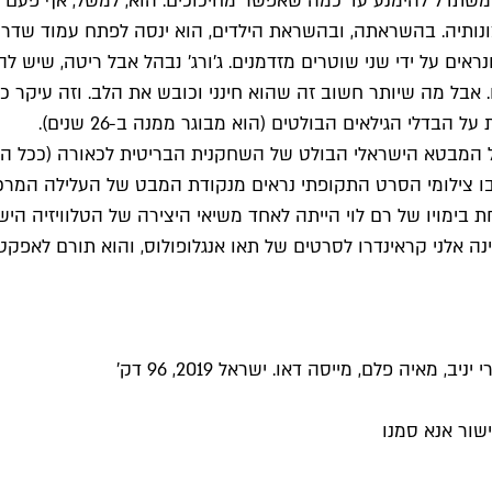
ומשתדל להימנע עד כמה שאפשר מחיכוכים. הוא, למשל, אף פעם אינ
לרצונותיה. בהשראתה, ובהשראת הילדים, הוא ינסה לפתח עמוד 
ראים על ידי שני שוטרים מזדמנים. ג'ורג' נבהל אבל ריטה, שיש ל
. אבל מה שיותר חשוב זה שהוא חינני וכובש את הלב. וזה עיקר 
הבדלי הגילאים הבולטים (הוא מבוגר ממנה ב-26 שנים).
המבטא הישראלי הבולט של השחקנית הבריטית לכאורה (ככל הנרא
ו צילומי הסרט התקופתי נראים מנקודת המבט של העלילה המרכז
ה אלני קראינדרו לסרטים של תאו אנגלופולוס, והוא תורם לאפקט
מאיה פלם, מייסה דאו. ישראל 2019, 96 דק'
שור אנא סמנו