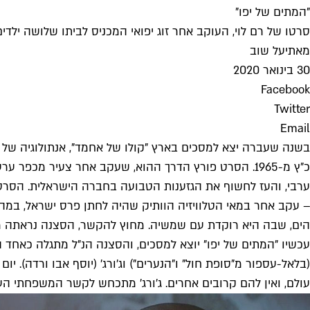
"המתים של יפו"
סרטו של רם לוי, העוקב אחר זוג יפואי המכניס לביתו שלושה יל
מאת
יעל שוב
30 בינואר 2020
Facebook
Twitter
Email
בשנה שעברה יצא למסכים בארץ "קולו של אחמד", אנתולוגיה של 
כ"ץ מ-1965. הסרט פורץ הדרך ההוא, שעקב אחר צעיר מכ
ערבי, והעז לחשוף את הגזענות הטבועה בחברה הישראלית. הסרטים
– עקב אחר במאי הטלוויזיה הוותיק שהיה לחתן פרס ישראל, במהל
הים, שבה היא רוקדת עם שמשיה. מחוץ להקשר, הסצנה נראתה מו
עכשיו "המתים של יפו" יוצא למסכים, והסצנה הנ"ל מתגלה כאחד 
(בלאל-עספור מ"סופת חול" ו"הנערים") וג'ורג' (יוסף אבו ורדה).
עולם, ואין להם קרובים אחרים. ג'ורג' מתכחש לקשר המשפחתי ה