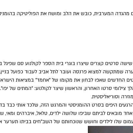
דים מהגדה המערבית, כובש את הלב ומושח את הפוליטיקה בהומניז
שישה סרטים קצרים שיצרו בוגרי בית הספר לקולנוע סם שפיגל ב
פר ערערה שמתקשה למצוא פרנסה ועובר לתל אביב לעבוד כפועל בניי
 החדשים שאפו לבחון את מקומו של "אחמד" במציאות הישראלית ה
ך צילומי סרטו האחרון, והראשון שיצר לקולנוע: "המתים של יפו
זרה וסוריאליסטית.
הרגעים היפים בסרט ההומניסטי והמרגש הזה, שלכד אותי כבד בדק
 יום אחד מובאים לביתם שביפו שלושה ילדים, טלאל, איברהים ומא
עמום שלו לילדים וחושש שנוכחותם של השב"חים בביתו תערער את