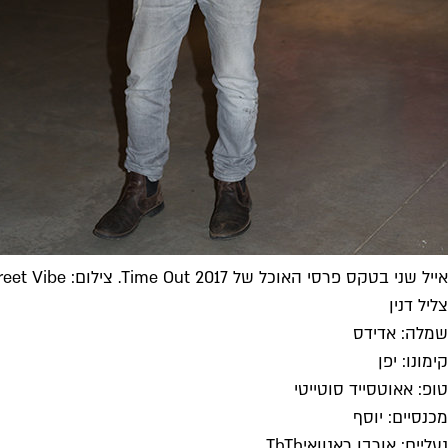
אייל שני בטקס פרסי האוכל של Time Out 2017. צילום: The Street Vibe
צליל דנין
שמלה: אדידס
קימונו: יפן
טופ: אאוטסייד סוטייטי
מכנסיים: יוסף
נעליים: אורבן ראנוואיThTh