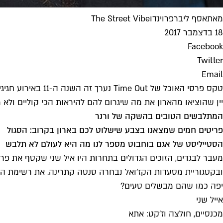
מאת
אסף ליברפרוינד
ו
The Street Vibe
18 בדצמבר 2017
Facebook
Twitter
Email
טקס פרסי האוכל ש
יין שהוציאו מהארון את מה שיגרום להם להיראות הכי קוליים ולא 
המתלבשים הטובים בהשקה של ורנר
פריטים חמים שמצאנו בצבע שישלוט לכם בארון בקרוב: הסגול
הסטייליסט של אגם בוחבוט מספר לנו מה היא לעולם לא תלבש
מעבר לבגדים, הזוכים הגדולים בתחרות היו איל שני שקטף את פ
ובקטגוריית מסעדות הקז'ואל נבחרה סנטה קתרינה. א
ת רשימת הז
יפה כמו שהם מבשלים טעים?
אייל שני
מכנסיים, חולצה וז'קט: אתא