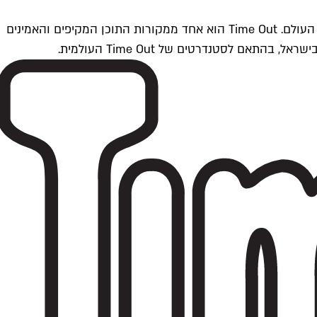
Time Outתל אביב הוא חלק מרשת Time Out Global — רשת מדיה בינלאומית הפועלת ב-360 ערים מרכזיות וב-60 מדינות ברחבי העולם. Time Out הוא אחד ממקורות התוכן המקיפים והאמינים