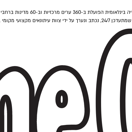
ים של Time Out העולמית.