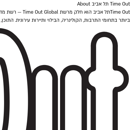
Time Out תל אביב About
ביותר בתחומי התרבות, הקולינריה, הבילוי ותיירות עירונית. התוכן, שמתעדכן 24/7, נכתב ונערך על ידי צוות עיתונאים מקצועי מקומי בישראל, בהתאם לסטנדרט