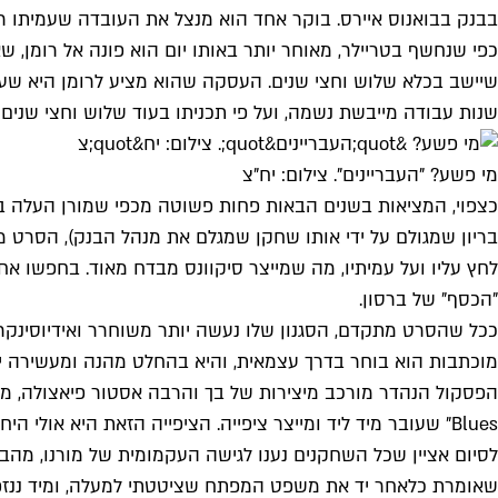
בבנק בבואנוס איירס. בוקר אחד הוא מנצל את העובדה שעמיתו רומן (אס
כפי שנחשף בטריילר, מאוחר יותר באותו יום הוא פונה אל רומן, 
שנות עבודה מייבשת נשמה, ועל פי תכניתו בעוד שלוש וחצי שנים 
מי פשע? "העבריינים". צילום: יח"צ
כצפוי, המציאות בשנים הבאות פחות פשוטה מכפי שמורן העלה ב
בריון שמגולם על ידי אותו שחקן שמגלם את מנהל הבנק), הסרט מ
לחץ עליו ועל עמיתיו, מה שמייצר סיקוונס מבדח מאוד. בחפשו א
"הכסף" של ברסון.
ככל שהסרט מתקדם, הסגנון שלו נעשה יותר משוחרר ואידיוסינקרט
מוכתבות הוא בוחר בדרך עצמאית, והיא בהחלט מהנה ומעשירה י
Blues" שעובר מיד ליד ומייצר ציפייה. הציפייה הזאת היא אולי היחידה שנסגרת בסוף הסרט, כששיר מתוכו משולב בפסקול ועושה חשק להתוודע ללהקה.
לסיום אציין שכל השחקנים נענו לגישה העקמומית של מורנו, מהב
שאומרת כלאחר יד את משפט המפתח שציטטתי למעלה, ומיד ננזפת