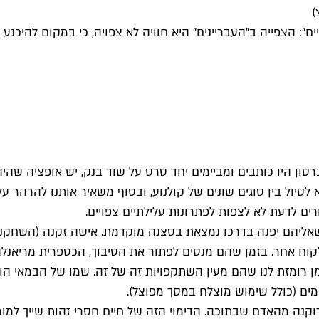
)
": הצפייה ב"העבריינים" היא חוויה לא צפויה, כי במקום להיכנע 
רסון היו כותבים ומביימים יחד סרט על שוד בנק, יש אופציה שהיה 
א לטיול בין סוגים שונים של קולנוע, ובסוף משאיר אותנו להרהר
ם לדעת לא לצפות לפתרונות עלילתיים צפויים.
נים שאליהם יפנה בדרכו נמצאת בסצנה מוקדמת. אישה זקנה (השחקנ
קוח אחר. בזמן שהם מנסים לפתור את הסיבוך, הכספרית מריאנל
מן רומזת לנו שהם מעין השתקפויות זה של זה. שמו של הבמאי הוא
מים (כולל שימוש מוצלח במסך מפוצל).
נה מהאדם שבתוכה. הדימוי הזה של חיים חסרי זהות שייך למור