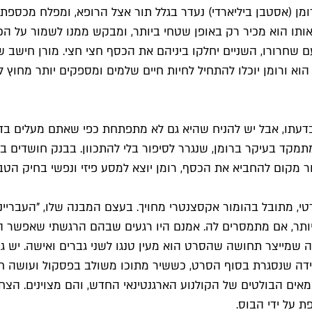
טבן ביליארדי) נעדר בגלל תור אצל הרופא, ומפלח מכספת הבנק 650,000
שאותו הוא מכיר רק באופן שטחי ביותר, ומבקש ממנו לשמור על ה
הוא ורומן יוכלו להתחיל לחיות חיים שלמים ומספקים יותר מחוץ 
דעתו, אבל יש להניח שהיא גם לא מתפתחת כפי שאתם מעלים בד
תמקד בעיקר ברומן, שנגרר לסיפור בלי להתכוון. בבנק חושדים ב
חר מקום להחביא את הכסף, רומן יוצא למסע פיזי ונפשי בחיק הט
י, מתובל בהומור אקסצנטרי מחויך. בעצם המבנה שלו, "העברייני
ותר, אם מתמסרים לה. אמנם היו רגעים שבהם הרגשתי שאפשר ה
מאים הבולטים של הקולנוע הארגנטינאי החדש, והם מצוינים. הצח
 על ידי הבוס.