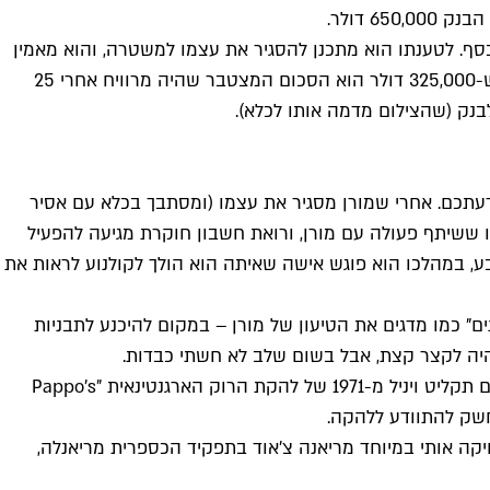
 דולר.
כסף. לטענתו הוא מתכנן להסגיר את עצמו למשטרה, והוא מאמין
שיישב בכלא שלוש וחצי שנים. העסקה שהוא מציע לרומן היא שעם שחרורו, השניים יחלקו ביניהם את הכסף חצי חצי. מורן חישב ש-325,000 דולר הוא הסכום המצטבר שהיה מרוויח אחרי 25
לבנק (שהצילום מדמה אותו לכלא).
עתכם. אחרי שמורן מסגיר את עצמו (ומסתבך בכלא עם אסיר
ו ששיתף פעולה עם מורן, ורואת חשבון חוקרת מגיעה להפעיל
בע, במהלכו הוא פוגש אישה שאיתה הוא הולך לקולנוע לראות את
ם" כמו מדגים את הטיעון של מורן – במקום להיכנע לתבניות
יה לקצר קצת, אבל בשום שלב לא חשתי כבדות.
הפסקול הנהדר מורכב מיצירות של בך והרבה אסטור פיאצולה, מה שמייצר תחושה שהסרט הוא מעין טנגו לשני גברים ואישה. יש גם תקליט ויניל מ-1971 של להקת הרוק הארגנטינאית "Pappo's
יקה אותי במיוחד מריאנה צ'אוד בתפקיד הכספרית מריאנלה,