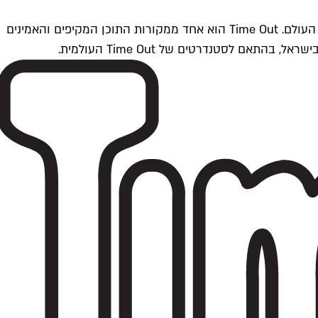
Time Outתל אביב הוא חלק מרשת Time Out Global — רשת מדיה בינלאומית הפועלת ב-360 ערים מרכזיות וב-60 מדינות ברחבי העולם. Time Out הוא אחד ממקורות התוכן המקיפים והאמינים