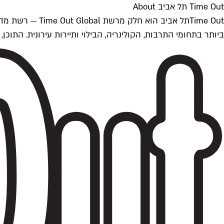
Time Out תל אביב About
ביותר בתחומי התרבות, הקולינריה, הבילוי ותיירות עירונית. התוכן, שמתעדכן 24/7, נכתב ונערך על ידי צוות עיתונאים מקצועי מקומי בישראל, בהתאם לסטנדרט