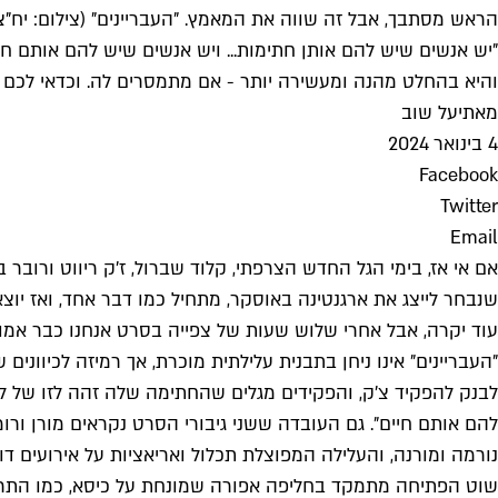
הראש מסתבך, אבל זה שווה את המאמץ. "העבריינים" (צילום: יח"צ
"יש אנשים שיש להם אותן חתימות... ויש אנשים שיש להם אותם חיים
והיא בהחלט מהנה ומעשירה יותר - אם מתמסרים לה. וכדאי לכם
מאת
יעל שוב
4 בינואר 2024
Facebook
Twitter
Email
אם אי אז, בימי הגל החדש הצרפתי, קלוד שברול, ז'ק ריווט ורובר ב
שנבחר לייצג את ארגנטינה באוסקר, מתחיל כמו דבר אחד, ואז יוצ
עוד יקרה, אבל אחרי שלוש שעות של צפייה בסרט אנחנו כבר אמורי
"העבריינים" אינו ניחן בתבנית עלילתית מוכרת, אך רמיזה לכיוו
לבנק להפקיד צ'ק, והפקידים מגלים שהחתימה שלה זהה לזו של ל
להם אותם חיים". גם העובדה ששני גיבורי הסרט נקראים מורן ורו
נורמה ומורנה, והעלילה המפוצלת תכלול ואריאציות על אירועים דו
שוט הפתיחה מתמקד בחליפה אפורה שמונחת על כיסא, כמו התרוק