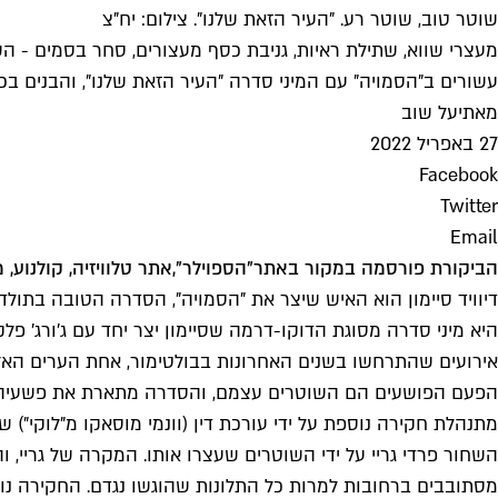
שוטר טוב, שוטר רע. "העיר הזאת שלנו". צילום: יח"צ
מעצרי שווא, שתילת ראיות, גניבת כסף מעצורים, סחר בסמים - הש
עשורים ב"הסמויה" עם המיני סדרה "העיר הזאת שלנו", והבנים בכ
מאת
יעל שוב
27 באפריל 2022
Facebook
Twitter
Email
הביקורת פורסמה במקור באתר
"הספוילר",
אתר טלוויזיה, קולנוע, 
דיוויד סיימון הוא האיש שיצר את "הסמויה", הסדרה הטובה בתולדו
היא מיני סדרה מסוגת הדוקו-דרמה שסיימון יצר יחד עם ג'ורג' פל
אירועים שהתרחשו בשנים האחרונות בבולטימור, אחת הערים האלימ
מתנהלת חקירה נוספת על ידי עורכת דין (וונמי מוסאקו מ"לוקי"
מסתובבים ברחובות למרות כל התלונות שהוגשו נגדם. החקירה נ