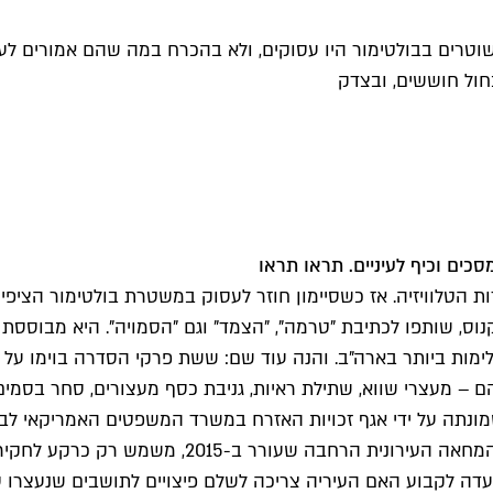
וטרים בבולטימור היו עסוקים, ולא בהכרח במה שהם אמורים לעשו
חול חוששים, ובצדק
מסכים וכיף לעיניים. תראו תראו
ת הטלוויזיה. אז כשסיימון חוזר לעסוק במשטרת בולטימור הציפיו
קנוס, שותפו לכתיבת "טרמה", "הצמד" וגם "הסמויה". היא מבוססת 
ות ביותר בארה"ב. והנה עוד שם: ששת פרקי הסדרה בוימו על יד
) שמונתה על ידי אגף זכויות האזרח במשרד המשפטים האמריקאי 
השחור פרדי גריי על ידי השוטרים שעצרו אותו. המק
ועדה לקבוע האם העיריה צריכה לשלם פיצויים לתושבים שנעצרו