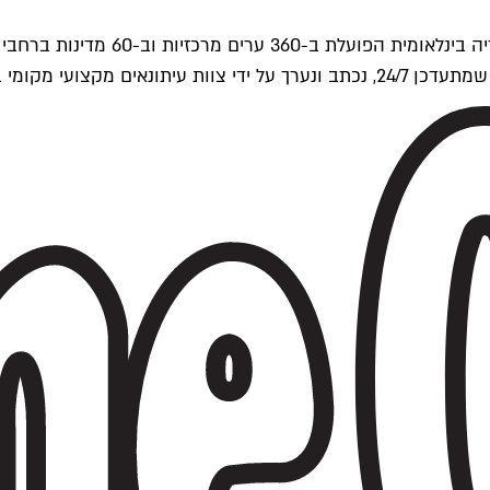
ים של Time Out העולמית.