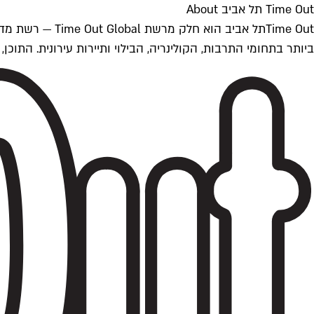
Time Out תל אביב About
ביותר בתחומי התרבות, הקולינריה, הבילוי ותיירות עירונית. התוכן, שמתעדכן 24/7, נכתב ונערך על ידי צוות עיתונאים מקצועי מקומי בישראל, בהתאם לסטנדרט