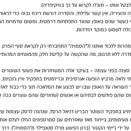
בטל אותו – תוכלו לקרוא על כך בוויקיפדיה).
העיריה, אין קשר עלילתי, והסדרה דורשת ריכוז גבוה כדי לראו
ני כעשר שנים באופן שנוגד התפתחות דרמטית. ומשום שדמויות 
יכולה לשמש כמוקד הזדהות.
 אינן ממהרות ללכוד אותנו (ל"הסמויה" התחברתי רק לקראת סוף ה
 סצנה בפני עצמה – בעיקר אלה המשחזרות את פשעי השוטרים ו
בלתי נלאה מרביץ הופעה אגרסיבית וכריזמטית בתפקיד וויין ג'נק
רר השראה על האופן שבו יש לבצע את המלאכה תוך כדי כבוד לא
ים שהם פולשים לבתיהם או אנשים (שחורים) שהם עוצרים ככה סת
מפתיע בתפקיד השוטר הבריון דניאל הרסל, שנהנה לרסק עצמות של
 מעימותים, בייחוד מאז שאזרחים עם סמרטפונים החלו לצלם א
 ידי ג'יימי הקטור (ברון הפשע מרלו סטנפילד מ"הסמויה"). דרך 