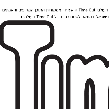
Time Outתל אביב הוא חלק מרשת Time Out Global — רשת מדיה בינלאומית הפועלת ב-360 ערים מרכזיות וב-60 מדינות ברחבי העולם. Time Out הוא אחד ממקורות התוכן המקיפים והאמינים