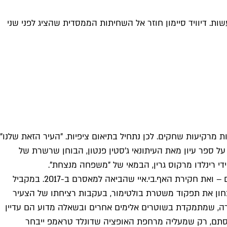
ת. דיוויד סיימון חוזר אל השחיתות הממסדית שהציג לפני שני
ת מרקיעות שחקים. לכן נתחיל בתיאום ציפיות. "העיר הזאת שלנו"
על ספר עיון מאת העיתונאי ג'סטין פנטון, הבוחן שרשרת של
י רינלדו מרקוס גרין, הבמאי של "משפחה מנצחת".
הפעם הפושעים הם השוטרים עצמם, והסדרה מתארת את פשעיהם – מעצרי שווא, שתילת ראיות, גניבת כסף מעצורים, סחר בסמים – ואת חקירת האף.בי.איי שהביאה למאסרם ב-2017. במקביל
לבחון את תפקוד משטרת בולטימור, בעקבות רציחתו של הצעיר
רה של גריי, והמחאה העירונית הרחבה שעורר ב-2015, משמש רק כרקע לחקירה, שמתמקדת בשוטרים אלימים אחרים ובשאלה מדוע הם עדיין
 סתם, רק שמעליה מרחפת האופציה שדונלד טראמפ ייבחר