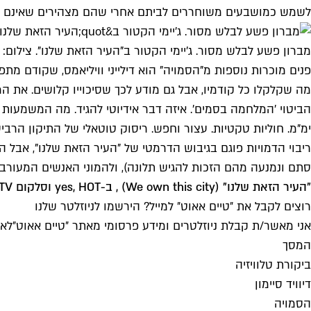
לשמש כמושבעים משוחררים לביתם אחרי שהם מצהירים שאינם מאמ
מברון פשע לבלש מסור. ג'יימי הקטור ב"העיר הזאת שלנו". צילום: 
פנים מוכרות נוספות מ"הסמויה" הוא דילייני וויליאמס, שקודם 
מה שקלקלו כל קודמיו, אבל גם מודע לכך שסיכוייו קלושים. א
הביטוי 'המלחמה בסמים'. איזה דבר אידיוטי להגיד. מה המשמעות
ימ"מ. חוליות טקטיות. עצור וחפש. ריסוק טוטאלי של התיקון הרביע
ריבוי הדמויות פוגם בגיבוש הדרמטי של "העיר הזאת שלנו", אבל
סתם ונמנעה מהם הזכות להגיש תלונה), ולהמוני האנשים המעורבי
"העיר הזאת שלנו" (We own this city) , ב-yes, HOT וסלקום TV
רוצים לקבל את ״טיים אאוט״ למייל? הירשמו לניוזלטר שלנו
אני מאשר/ת קבלת ניוזלטרים ומידע פרסומי מאתר ״טיים אאוט״
לאי
המסך
ביקורת טלוויזיה
דיוויד סיימון
הסמויה