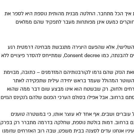
ת איך הכל מתחבר. החלטה מבנית מהותית נוספת היא לספר את
החוקרים כמעט אינן מפותחות מעבר לתפקיד שהם ממלאים
פרק השלישי), אלא שהפעם היצירה מתגבשת מבחינה דרמטית רגע
לפני שהיא מסתיימת. עם זאת, אני חייבת לסייג ולהוסיף שצפיתי בסדרה ללא תרגום, מה שהקשה על קליטת חלק מהמונחים המהותיים להבנתה, כמו Consent decree, שמתייחס להסדר פיצויים ללא
את הנזק שהם גרמו לקורבנותיהם המזדמנים – כתובה, מבוימת
ינס, השוטר המהולל שעמד בראש יחידה עילית שתפקידה לאתר
זרחים ולחוק. רק שבשטח הוא אינו מבצע שום דבר ממה שהוא
ם ברחוב. אבל אפילו בסולם הערכי הפגום שלהם ג'נקינס הגזים
 עוברים ושבים. אף אחד לא עוצר אותו, כי במשטרה טוענים
ותם ברחוב. דמות בולטת נוספת, שחלקה בדרמה מתברר רק בפרק
עיניו אנחנו עדים לסצנה בבית משפט, שבה רוב האזרחים שזומנו