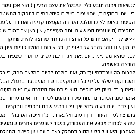
לנשיאות וימנה תובע כללי שיבטל את עצם הרעיון (והוא אכן ניסה ל
בין שתי החקירות, שחושפות כשלים סיסטמתיים בתפקוד המשטרה ו
הסיפור באופן לא כרונולוגי. הסדרה מקפצת קדימה ואחורה על פ
בחקירה (השוטרים הפושעים יותר מעניינים), אין כאן אף דמות ש
>>יש לנו ריקאפ חדש על הרוצח הסדרתי שרוצה להיות שחקן
סיימון אינו נוהג להקל על הצופים, וכל יצירותיו הטלוויזיוניות
הודאה באשמה.
למרות מה שכתבתי עד כה, זאת הולכת להיות המלצה חמה, כי כל
ומשוחקת לעילא על ידי כל השחקנים, ויש המונים. ג'ון ברנת'ל ה
ולאסוף כלי נשק לא חוקיים. הוא פותח את הסדרה עם נאום מעו
אומר שם. השוטרים תחת פיקודו נהנים לשדוד יחד איתו סוחרי סמ
ואין להם שום בעיה ל"הלשין" עליו ברגע שהם נתפסים ונחקרים.
ג'וש צ'רלס – העורך דין הטוב וויל גארדנר מ"האישה הטובה" – 
שהוא לפחות מבצע את העבודה, בניגוד לשוטרים אחרים שנמנעים
האחרון, היא של בלש מסור במחלק רצח בשם שון סייטר, המגולם על