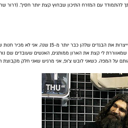
ך להתמודד עם המזרח התיכון שבחוץ קצת יותר חסין". (
דרור שר
"שתי חנויות של אפנת רחוב שבורה, בדיזנגוף 81 ובוגרש
שמאווררת לי קצת את הארון ממותגים, האנשים שעובדים שם נותנ
תם על המפה. כשאני לובש צ'ופ, אני מרגיש שאני חלק מקבוצת ת