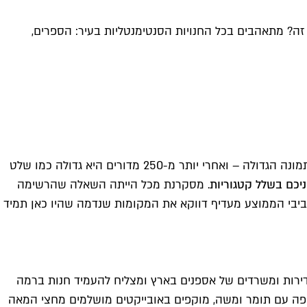
זה? מתאהבים בכל החנויות הסנטימנטליות בעיר: הספרים,
"העיר שלי" הפך להיות אחד המדורים האהובים היותר בטיים אאוט, עם רשימת המתנה לא קצרה, אבל מה שבאמת מעניין בו הוא התמונה הגדולה – ואחרי יותר מ-250 מדורים היא גדולה כמו שלט
יכם בשלל קטגוריות
. מסקרנת מכל הייתה השאלה שהרשימה
ביבי הממוצע מעדיף דווקא את המקומות שנדמה שהיו כאן תמיד
מדירות ומשרדים של אספנים בארץ ומצליח להעמיד חנות ברמה
קפה עם תומר ומשה, מוקפים באובייקטים מושלמים מחצי המאה