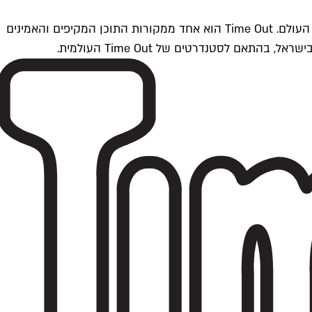
Time Outתל אביב הוא חלק מרשת Time Out Global — רשת מדיה בינלאומית הפועלת ב-360 ערים מרכזיות וב-60 מדינות ברחבי העולם. Time Out הוא אחד ממקורות התוכן המקיפים והאמינים