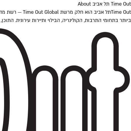
Time Out תל אביב About
ביותר בתחומי התרבות, הקולינריה, הבילוי ותיירות עירונית. התוכן, שמתעדכן 24/7, נכתב ונערך על ידי צוות עיתונאים מקצועי מקומי בישראל, בהתאם לסטנדרט