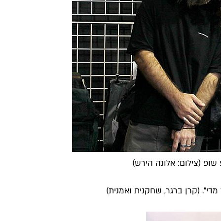
ופ (צילום: אלונה הירש)
די". (
קרן ברגר
, שחקנית ואמנית)