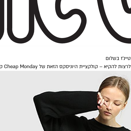
יינ'ז בשלום
סקס הזאת של Cheap Monday קרתה. חבל שבקרוב היא תהיה פריט אספנים