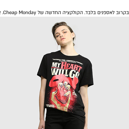
בקרוב לאספנים בלבד. הקולקציה החדשה של Cheap Monday. צילום: שי ניבורג