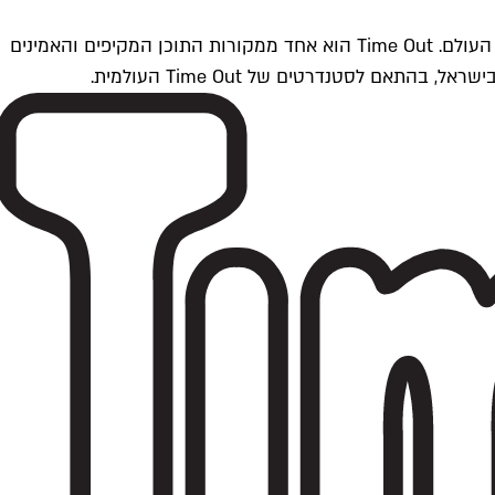
Time Outתל אביב הוא חלק מרשת Time Out Global — רשת מדיה בינלאומית הפועלת ב-360 ערים מרכזיות וב-60 מדינות ברחבי העולם. Time Out הוא אחד ממקורות התוכן המקיפים והאמינים