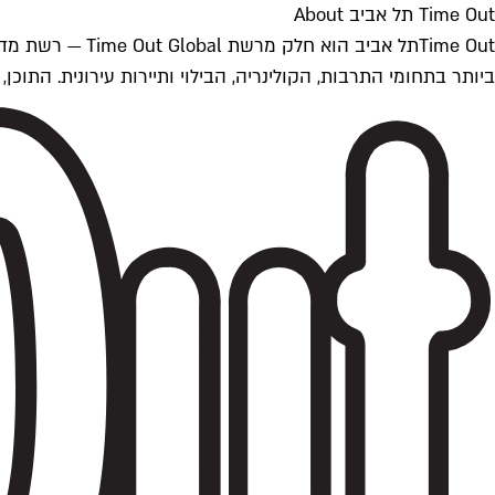
Time Out תל אביב About
ביותר בתחומי התרבות, הקולינריה, הבילוי ותיירות עירונית. התוכן, שמתעדכן 24/7, נכתב ונערך על ידי צוות עיתונאים מקצועי מקומי בישראל, בהתאם לסטנדרט