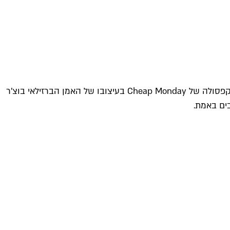
אם גם אצלכם הדרך הלגיטימית היחידה ללבוש לבבות בוולנטיינ'ז דיי כוללת דם וסכינים – תשמחו לדעת שאתם לא לבד. קולקציית הקפסולה של Cheap Monday בעיצובו של האמן הברזילאי בוצ'ר
בים באמת.