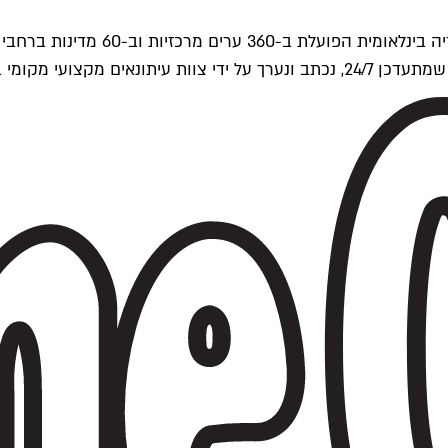
ים של Time Out העולמית.