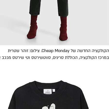
הקולקציה החדשה של Cheap Monday. צילום: זוהר שטרית
במרכז הקולקציה, הכוללת סריגים, סווטשירטס וטי שירטס מככב איור המעוצ