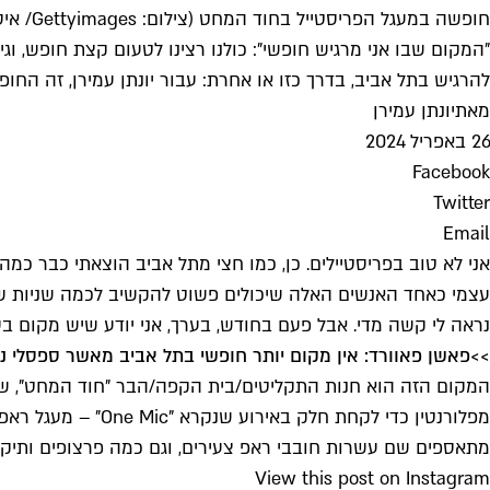
חופשה במעגל הפריסטייל בחוד המחט (צילום: Gettyimages/ איסטגרם/hodhamahat)
"המקום שבו אני מרגיש חופשי": כולנו רצינו לטעום קצת חופש, ו
להרגיש בתל אביב, בדרך כזו או אחרת: עבור יונתן עמירן, זה החו
מאת
יונתן עמירן
26 באפריל 2024
Facebook
Twitter
Email
אני לא טוב בפריסטיילים. כן, כמו חצי מתל אביב הוצאתי כבר כמ
עצמי כאחד האנשים האלה שיכולים פשוט להקשיב לכמה שניות של ב
נראה לי קשה מדי. אבל פעם בחודש, בערך, אני יודע שיש מקום בע
>>
פאשן פאוורד: אין מקום יותר חופשי בתל אביב מאשר ספסלי נ
המקום הזה הוא חנות התקליטים/בית הקפה/הבר "חוד המחט", שממ
מפלורנטין כדי לקח
מתאספים שם עשרות חובבי ראפ צעירים, וגם כמה פרצופים ותיקים ו
View this post on Instagram