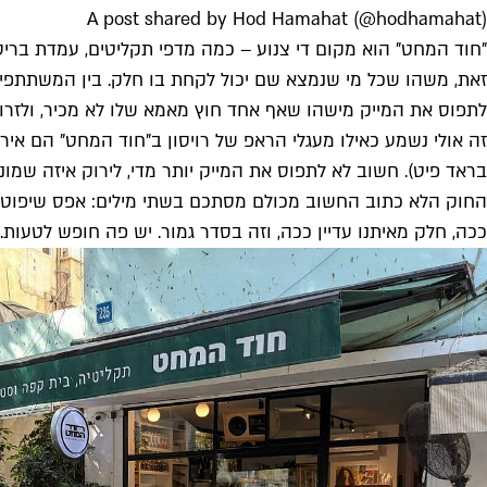
A post shared by Hod Hamahat (@hodhamahat)
"חוד המחט" הוא מקום די צנוע – כמה מדפי תקליטים, עמדת בר
זאת, משהו שכל מי שנמצא שם יכול לקחת בו חלק. בין המשתתפים ת
לתפוס את המייק מישהו שאף אחד חוץ מאמא שלו לא מכיר, ולזרוק
זה אולי נשמע כאילו מעגלי הראפ של רויסון ב"חוד המחט" הם איר
בראד פיט). חשוב לא לתפוס את המייק יותר מדי, לירוק איזה שמונ
החוק הלא כתוב החשוב מכולם מסתכם בשתי מילים: אפס שיפוטיות. ז
ככה, חלק מאיתנו עדיין ככה, וזה בסדר גמור. יש פה חופש לטעות.