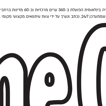
ים של Time Out העולמית.