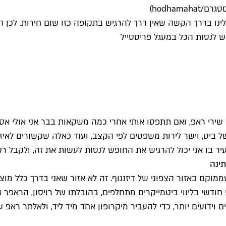
גילינו בדרך הקשה שאין דרך להרגיש בתקופה כזו שום חירות. לכ
פש לנסות הכל במעגל פריסטייל
ה שירי ראפ, ואם תתפסו אותי אחרי כמה משקאות בבר אני אולי א
יט, וישר לירות משפטים לפי הקצב, ועוד כאלה שקשורים לאיזשה
יר בו אני יכול להרגיש את החופש לנסות לעשות את זה, ולקבל ר
תינה
וקם באזור הצפוני של דיזנגוף. זה לא אזור שאני בדרך כלל מו
ת חלק באירוע שנקרא "One Mic" – מעגל ראפ חודשי בליווי ביטמייקרים מתחלפים, בהובל
ידועים יותר, כדי להעביר מיקרופון אחד מיד ליד, ולאלתר ראפ ע