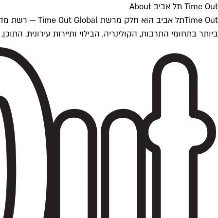
Time Out תל אביב About
ביותר בתחומי התרבות, הקולינריה, הבילוי ותיירות עירונית. התוכן, שמתעדכן 24/7, נכתב ונערך על ידי צוות עיתונאים מקצועי מקומי בישראל, בהתאם לסטנדרט