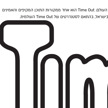
Time Outתל אביב הוא חלק מרשת Time Out Global — רשת מדיה בינלאומית הפועלת ב-360 ערים מרכזיות וב-60 מדינות ברחבי העולם. Time Out הוא אחד ממקורות התוכן המקיפים והאמינים