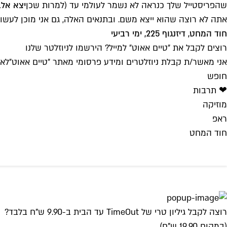
שהפריסטייל שלך כנראה לא נשמר לעולמי עד (למרות שכן
יצא אלב
אתה לא רוצה שהוא ייצא משם. ובתנאים האלה, גם אני מוכן לעשות פרי
חוד המחט, דיזנגוף 225, ימי רביעי
רוצים לקבל את ״טיים אאוט״ למייל? הירשמו לניוזלטר שלנו
אני מאשר/ת קבלת ניוזלטרים ומידע פרסומי מאתר ״טיים אאוט״
לאי
חופש
❤ תרבות
מוזיקה
ראפ
חוד המחט
רוצה לקבל גיליון טרי של TimeOut עד הבית ב-9.90 ש"ח בלבד?
(במקום 19.90 ש"ח)