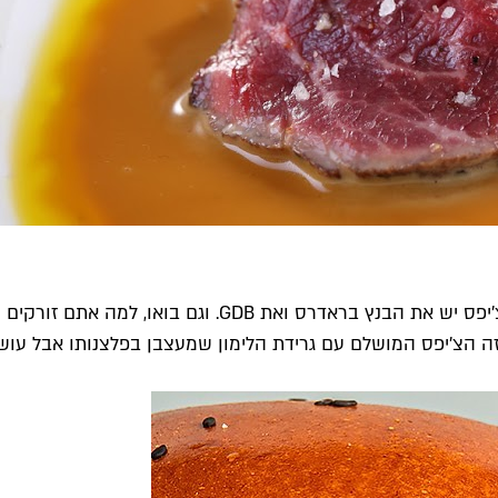
זה לא שאין עוד המבורגרים מוצלחים בעיר (בואו, במרחק זריק
זה הצ'יפס המושלם עם גרידת הלימון שמעצבן בפלצנותו אבל עושה