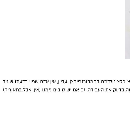
ת צ'יפס יש את הבנץ בראדרס ואת GDB. וגם בואו, למה אתם זורקים צ'יפס? נולדתם בהמבורגרייה?). עדיין, אין אדם שפוי בדעתו שיגיד
 בדיוק את העבודה. גם אם יש טובים ממנו (אין, אבל בתאוריה)