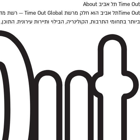
Time Out תל אביב About
ביותר בתחומי התרבות, הקולינריה, הבילוי ותיירות עירונית. התוכן, שמתעדכן 24/7, נכתב ונערך על ידי צוות עיתונאים מקצועי מקומי בישראל, בהתאם לסטנדרט