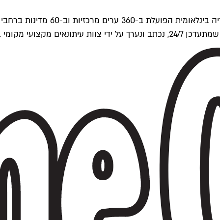
ים של Time Out העולמית.