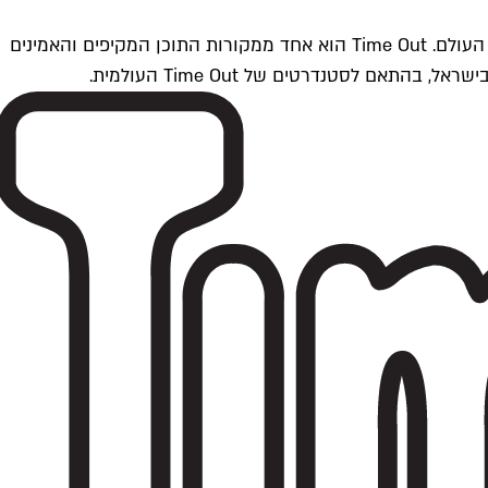
Time Outתל אביב הוא חלק מרשת Time Out Global — רשת מדיה בינלאומית הפועלת ב-360 ערים מרכזיות וב-60 מדינות ברחבי העולם. Time Out הוא אחד ממקורות התוכן המקיפים והאמינים