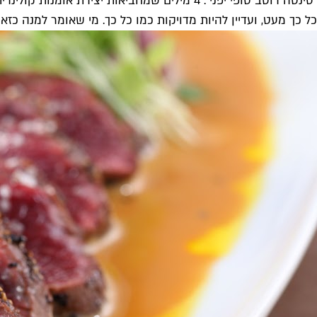
"סינטה רוטב טופי יפני". 4 מילים שמחביאות 
כל כך מעט, ועדיין להיות מדויקות כמו כל כך. מי שאומר למנה כזא