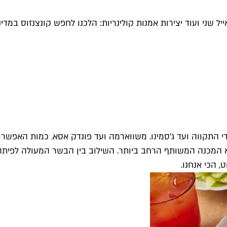
ל שני ועוד יצירות אמנות קולינריות: הלכנו לחפש קונצנזוס במ
י התקווה ועד ג'סמינו. משווארמה ועד פונדק אסא. כמות האפשרו
ות. ועדיין, מכל המבחר העצום הזה, העראייס של M25 הוא המכנה המשותף הרחב ביותר. השי
 הכי אנחנו.