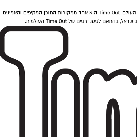
Time Outתל אביב הוא חלק מרשת Time Out Global — רשת מדיה בינלאומית הפועלת ב-360 ערים מרכזיות וב-60 מדינות ברחבי העולם. Time Out הוא אחד ממקורות התוכן המקיפים והאמינים