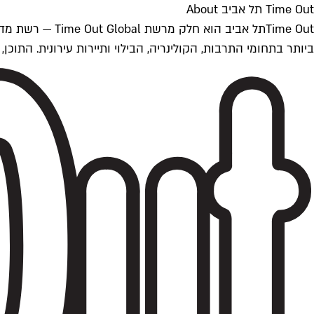
Time Out תל אביב About
ביותר בתחומי התרבות, הקולינריה, הבילוי ותיירות עירונית. התוכן, שמתעדכן 24/7, נכתב ונערך על ידי צוות עיתונאים מקצועי מקומי בישראל, בהתאם לסטנדרט