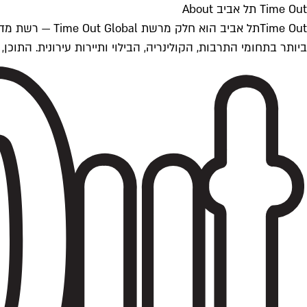
Time Out תל אביב About
ביותר בתחומי התרבות, הקולינריה, הבילוי ותיירות עירונית. התוכן, שמתעדכן 24/7, נכתב ונערך על ידי צוות עיתונאים מקצועי מקומי בישראל, בהתאם לסטנדרט