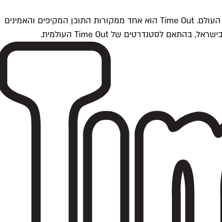
Time Outתל אביב הוא חלק מרשת Time Out Global — רשת מדיה בינלאומית הפועלת ב-360 ערים מרכזיות וב-60 מדינות ברחבי העולם. Time Out הוא אחד ממקורות התוכן המקיפים והאמינים