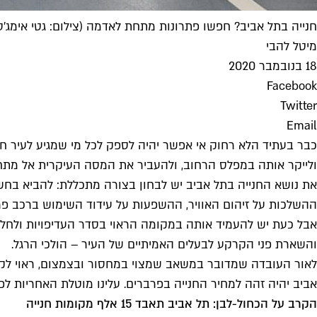
חנייה בתל אביב? חפשו פתרונות מתחת לאדמה (צילום: גטי אימג'ס
מיטל להבי
18 בנובמבר 2020
Facebook
Twitter
Email
כבר בעתיד הלא רחוק אי אפשר יהיה לספק לכל מי שמגיע לעיר חני
ולייקר אותה במפלס הרחוב, ולהעביר את המסה העיקרית אל מת
את נושא החנייה בתל אביב יש לבחון בצורה מתכללת: להביא בחש
ההשלכות על זיהום האוויר, ההשפעות על עידוד השימוש ברכב פרטי
אבל כעת יש להעמיד אותה במקומה הראוי בסדר העדיפויות ולחלק
והשארת פני הקרקע לבעלים האמיתיים של העיר – הולכי הרגל.
לאור העובדה שמדובר במשאב שמצוי במחסור ובצמצום, ראוי לקדם
אביב יהיה זהה למחיר החנייה בפרברים. עלינו מוטלת האחריות ל
הקרב על הכחול-לבן: תל אביב תאבד 15 אלף מקומות חנייה