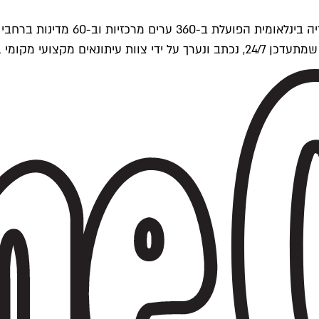
ים של Time Out העולמית.