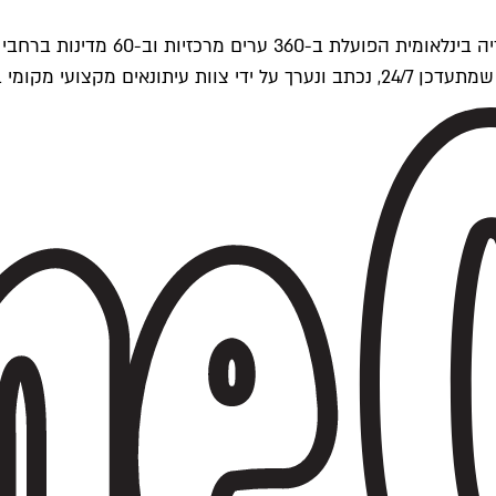
ים של Time Out העולמית.