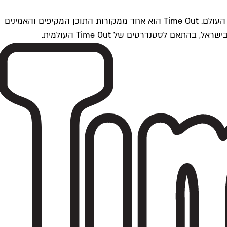
Time Outתל אביב הוא חלק מרשת Time Out Global — רשת מדיה בינלאומית הפועלת ב-360 ערים מרכזיות וב-60 מדינות ברחבי העולם. Time Out הוא אחד ממקורות התוכן המקיפים והאמינים