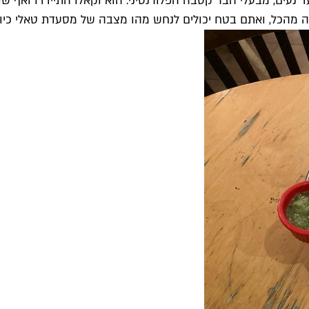
 נעים, מבעלי הבר קסבה הפלורנטיני. הוא וקאלו התיידדו ואף ש
 מהכל, ואתם בטח יכולים לנחש מהו מצבה של מסעדת טאלי כיום 