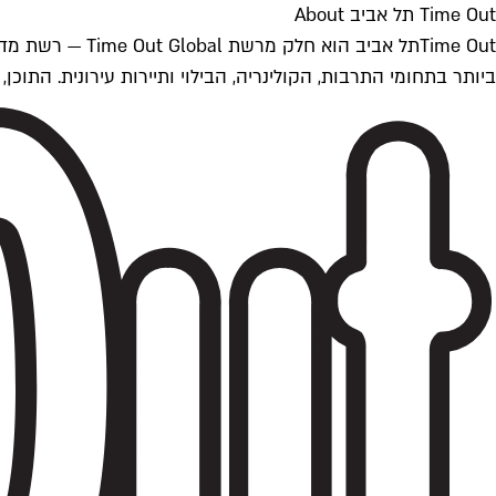
Time Out תל אביב About
ביותר בתחומי התרבות, הקולינריה, הבילוי ותיירות עירונית. התוכן, שמתעדכן 24/7, נכתב ונערך על ידי צוות עיתונאים מקצועי מקומי בישראל, בהתאם לסטנדרט