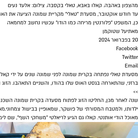
מהצפון באהבה. קאלו באבא, טאלי בקסבה. צילום: אלעד נעים
עד חודש אוקטובר, מסעדת "טאלי" מקריית שמונה הציעה את האוכ
כן, המשפט "פלורנטין מריחה כמו הודו" עכשיו נחשב למחמאה
מאת
יעל שטוקמן
20 בפברואר 2024
Facebook
Twitter
Email
מסעדת טאלי נפתחה בקרית שמונה לפני שמונה שנים על ידי קאל
ברזני, שהתארחה בגסט האוס שלו בהודו, והשניים התאהבו. הזוג הב
>>
שנה לאחר מכן, החליטו הזוג לפתוח מסעדה בקרית שמונה השכנה
ילדותו, ולמטבח המסורתי של פושקר, שמאופיין בבישול צמחוני.
מאז
מאוכל הודי אותנטי. קאלו גם הגיע לריאלטי "משחקי השף", שם לי