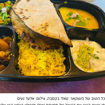
כל הטוב של פושקאר. טאלי בקסבה. צילום: אלעד נעים