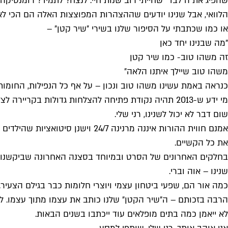
שהפיג את ה״לבד״ שחייתי רוב שנות חיי. לנצח? לתמיד? רומנטיקה
הלוואי, אבל שנינו יודעים שההצהרות המפוצצות האלה הם הכי לא 
או כמו שכתבתי על הסיפור שלנו בשירי ״שיר קטן״ –
״מה שבנינו יחד כאן
זה משהו טוב- כמו שיר קטן
משהו טוב שיילך איתנו הלאה״
כנראה באמת עשינו משהו טוב ונכון – על אף כל הנפילות, החומות
מי ידע ש-2013 תהיה נקודת פתיחה להצלחות גדולות בקריירה לצד אכזבות וכשלים, שנתחתן ושנעבור מהלומות במסע להפוך למשפחה – בין אם הפלות ובין אם רעידות אדמה.
שום דבר לא יכול לשנינו, רני שלי.
אמנם חווית ההורות איננה מרנינה
את כל הקשיים.
בחלקים האחרונים של הסרט ובמיוחד בסצנה האחרונה שביקשנו לצ
שנינו – אוה וברי.
כמה אור הם, שפעי ביטחון עצמי ויוצרי חלומות כבר בגילם הצעיר.
הרבה בזכותם – ה״שיר הקטן״ שלנו כותב את עצמו מתוך עצמו. לא ייאמן כמה בתים נוספו לו ב-8 השנים האחרונות
לא ייאמן כמה בתים מופלאים עוד ייכתבו בשנים הבאות.