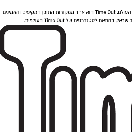
Time Outתל אביב הוא חלק מרשת Time Out Global — רשת מדיה בינלאומית הפועלת ב-360 ערים מרכזיות וב-60 מדינות ברחבי העולם. Time Out הוא אחד ממקורות התוכן המקיפים והאמינים