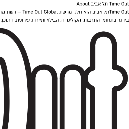
Time Out תל אביב About
ביותר בתחומי התרבות, הקולינריה, הבילוי ותיירות עירונית. התוכן, שמתעדכן 24/7, נכתב ונערך על ידי צוות עיתונאים מקצועי מקומי בישראל, בהתאם לסטנדרט