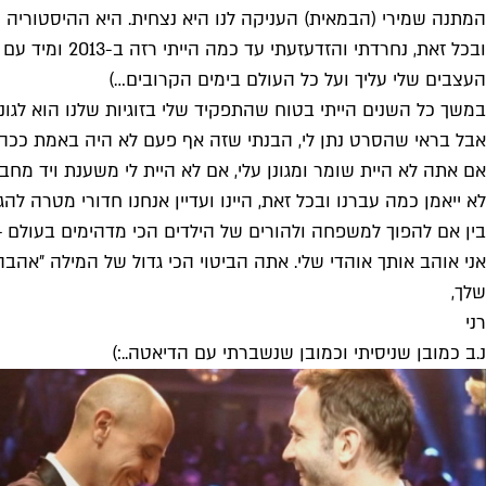
המתנה שמירי (הבמאית) העניקה לנו היא נצחית. היא ההיסטוריה 
ובכל זאת, נח
העצבים שלי עליך ועל כל העולם בימים הקרובים…)
במשך כל השנים הייתי בטוח שהתפקיד שלי בזוגיות שלנו הוא לגונ
אבל בראי שהסרט נתן לי, הבנתי שזה אף פעם לא היה באמת ככה.
אם אתה לא היית שומר ומגונן עלי, אם לא היית לי משענת ויד מח
לא ייאמן כמה עברנו ובכל זאת, היינו ועדיין אנחנו חדורי מטרה ל
בין אם להפוך למשפחה ולהורים של הילדים הכי מדהימים בעולם – 
אני אוהב אותך אוהדי שלי. אתה הביטוי הכי גדול של המילה ״אהבה״
שלך,
רני
נ.ב כמובן שניסיתי וכמובן שנשברתי עם הדיאטה..:)