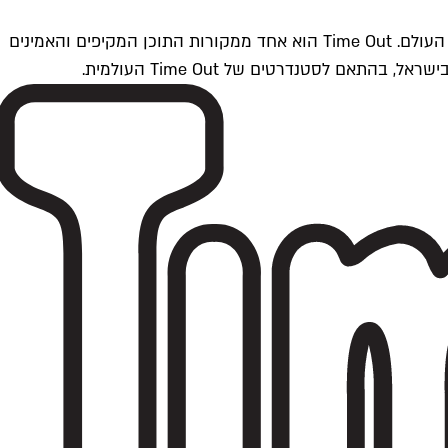
Time Outתל אביב הוא חלק מרשת Time Out Global — רשת מדיה בינלאומית הפועלת ב-360 ערים מרכזיות וב-60 מדינות ברחבי העולם. Time Out הוא אחד ממקורות התוכן המקיפים והאמינים