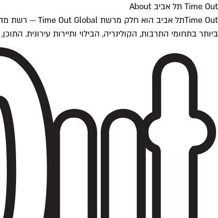
Time Out תל אביב About
ביותר בתחומי התרבות, הקולינריה, הבילוי ותיירות עירונית. התוכן, שמתעדכן 24/7, נכתב ונערך על ידי צוות עיתונאים מקצועי מקומי בישראל, בהתאם לסטנדרט