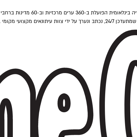
ים של Time Out העולמית.