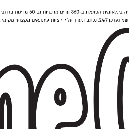
ים של Time Out העולמית.