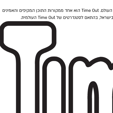
Time Outתל אביב הוא חלק מרשת Time Out Global — רשת מדיה בינלאומית הפועלת ב-360 ערים מרכזיות וב-60 מדינות ברחבי העולם. Time Out הוא אחד ממקורות התוכן המקיפים והאמינים