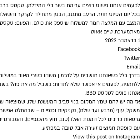
לפעמים אנחנו פשוט רוצים ערימת בשר בלי המידלמן. טקסס ברביקיו (צילום
בכל יום הסיוט חוזר. הרעב מתגנב, הבטן מתחילה לקרקר והשאל
המצב עם המלצה חמה למשלוח שיספק את כולם, והפעם: טקסס BBQ
מאת
מערכת טיים אאוט
1 בדצמבר 2022
Facebook
Twitter
Email
בדרך כלל כשאנחנו חושבים על להזמין משהו בשרי מאוד במשלוח, 
ללחמניה, לפעמים אי אפשר שלא לתהות: בשביל מה את פה? בשביל
אנחנו פונים לטקסס BBQ.
אז מה יש להם שם? המקום בנוי סביב המעשנת שלו, שמוציאה שלל
משקל, עוף (מרבע ועד שלם), נקניקיות וכנפיים – שבהחלט אפשר ור
גרסאות כריכים לכל המנות האלו (טוב, חוץ מהכנפיים). והמבורגרים.
עם קופסת חמוצים זעירה אבל טובה במפתיע.
View this post on Instagram