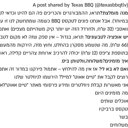
A post shared by Texas BBQ (@texasbbqtlv)
מנה מומלצת?
תראו, ההמבורגרים והכריכים פה הם להיט וכדאי ל
וואסבי (32 ש"ח, ולחרדל הזה יש יותר קיק משהייתם מצפים) ואתם מפוצצים לגמרי. ואם תחליטו שאתם הולכים לאכול את זה עם הידיים, אנחנו ממש לא נשפוט אתכם.
יש אופציה לטבעונים
? תראו, בגדול – אין ספק שזה לא מקום לטבעו
בתוספת צ'יפס (12 ש"ח) יכולה להרכיב ארוחת צהריים קלילה, ראויה ומעושנת בפני עצמה.
איך מזמינים
?
משלוחה
,
וולט
ו
תן ביס
.
ואם לא בא לי
? אז אין מה להילחץ – אתמול פירקנו במדור זה את
פ
רוצים לקבל את ״טיים אאוט״ למייל? הירשמו לניוזלטר שלנו
אני מאשר/ת קבלת ניוזלטרים ומידע פרסומי מאתר ״טיים אאוט״
לאי
מה מזמינים היום
אוכלים שותים
טקסס ברביקיו
בשר
משלוחים