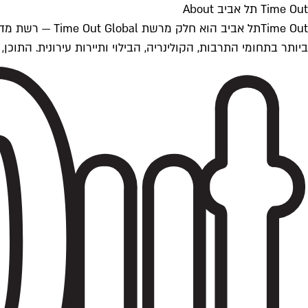
Time Out תל אביב About
ביותר בתחומי התרבות, הקולינריה, הבילוי ותיירות עירונית. התוכן, שמתעדכן 24/7, נכתב ונערך על ידי צוות עיתונאים מקצועי מקומי בישראל, בהתאם לסטנדרט