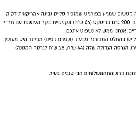
ה קטשופ שמגיע בפורמט שמזכיר סלייס גבינה אמריקאית דקיק
במיוחד). אבל אנחנו פונים לטקסס BBQ כשמה שמתחשק לנו זו ערימה של בשר בלי שום תיווך נוסף. אז תקשיבו לנו ותקשיבו לנו טוב: 200 גרם בריסקט (64 ש"ח) ונקניקיית בקר מעושנת עם חרדל
בל יש בהחלט המבורגר טבעוני (שטרם ניסינו) מביונד מיט מעושן
(66 ש"ח), מה שנשמע מסקרן בהחלט, וחוץ מזה, הירקות מהמעשנת זאת מנה פצצה (מומלצת בחום גם למי שבא לכאן בשביל הבשר). הגרסה הגדולה שלה (44 ש"ח, 28 ש"ח לגרסה הקטנה)
עצמכם ברשימת
המשלוחים הכי טובים בעיר
.